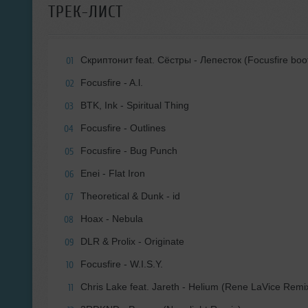
ТРЕК-ЛИСТ
Скриптонит feat. Сёстры - Лепесток (Focusfire boo
01
Focusfire - A.l.
02
BTK, Ink - Spiritual Thing
03
Focusfire - Outlines
04
Focusfire - Bug Punch
05
Enei - Flat Iron
06
Theoretical & Dunk - id
07
Hoax - Nebula
08
DLR & Prolix - Originate
09
Focusfire - W.I.S.Y.
10
Chris Lake feat. Jareth - Helium (Rene LaVice Remi
11