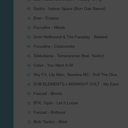
Gydra - Indoor Space (Burr Oak Remix)
40
Enei - Trojans
41
Focusfire - Waste
42
Grim Hellhound & The Faraday - Belated
43
Focusfire - Catacombs
44
Tokkobana - Tomerarenai (feat. Yuuko)
45
Calyx - You Want It All
46
Shy FX, Lily Allen, Stamina MC - Roll The Dice
47
DUB ELEMENTS x MIDNIGHT CVLT - My Eyes
48
Fascad - Blocks
49
BTK, Optiv - Let It Loose
50
Fascad - Rollover
51
Mob Tactics - Blink
52