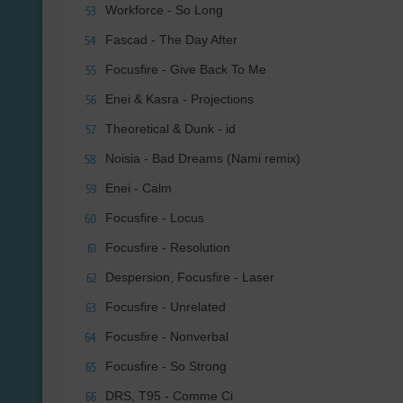
Workforce - So Long
53
Fascad - The Day After
54
Focusfire - Give Back To Me
55
Enei & Kasra - Projections
56
Theoretical & Dunk - id
57
Noisia - Bad Dreams (Nami remix)
58
Enei - Calm
59
Focusfire - Locus
60
Focusfire - Resolution
61
Despersion, Focusfire - Laser
62
Focusfire - Unrelated
63
Focusfire - Nonverbal
64
Focusfire - So Strong
65
DRS, T95 - Comme Ci
66