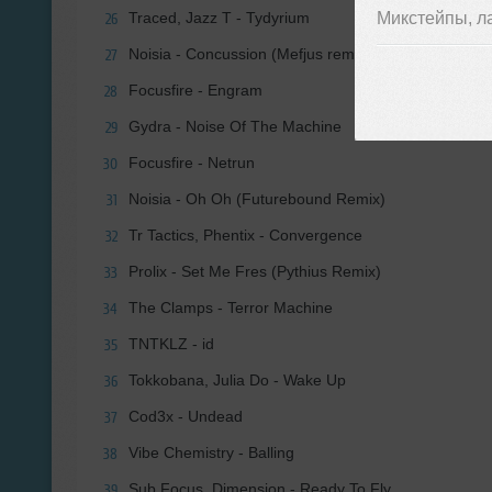
Микстейпы, л
Traced, Jazz T - Tydyrium
26
Noisia - Concussion (Mefjus remix)
27
Focusfire - Engram
28
Gydra - Noise Of The Machine
29
Focusfire - Netrun
30
Noisia - Oh Oh (Futurebound Remix)
31
Tr Tactics, Phentix - Convergence
32
Prolix - Set Me Fres (Pythius Remix)
33
The Clamps - Terror Machine
34
TNTKLZ - id
35
Tokkobana, Julia Do - Wake Up
36
Cod3x - Undead
37
Vibe Chemistry - Balling
38
Sub Focus, Dimension - Ready To Fly
39