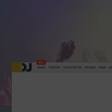
РАДИО
TOP100DJ
ЧАРТЫ HOT100
МУЗЫКА
ЛЮДИ
М