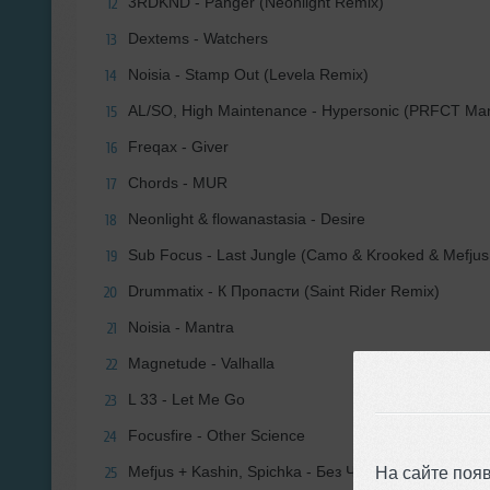
3RDKND - Panger (Neonlight Remix)
12
Dextems - Watchers
13
Noisia - Stamp Out (Levela Remix)
14
AL/SO, High Maintenance - Hypersonic (PRFCT M
15
Freqax - Giver
16
Chords - MUR
17
Neonlight & flowanastasia - Desire
18
Sub Focus - Last Jungle (Camo & Krooked & Mefjus
19
Drummatix - К Пропасти (Saint Rider Remix)
20
Noisia - Mantra
21
Magnetude - Valhalla
22
L 33 - Let Me Go
23
Focusfire - Other Science
24
Mefjus + Kashin, Spichka - Без Чувств
На сайте поя
25