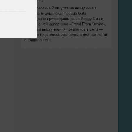
вчера в 12:41
В воскресенье 2 августа на вечеринке в
Лондоне итальянская певица Gala
неожиданно присоединилась к Peggy Gou и
вместе с ней исполнила «Freed From Desire».
Моменты выступления появились в сети —
артисты и организаторы поделились записями
с финала сета.