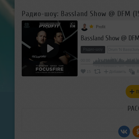
Радио-шоу: Bassland Show @ DFM (15.
Profit
Bassland Show @ DFM (
Радио-шоу
Drum 'N Bass/Jun
00:00
В
15
Добавить
П
РАС