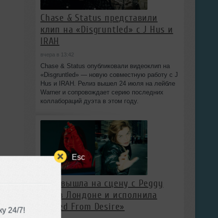
Chase & Status представили
клип на «Disgruntled» с J Hus и
IRAH
вчера в 13:42
Chase & Status опубликовали видеоклип на
«Disgruntled» — новую совместную работу с J
Hus и IRAH. Релиз вышел 24 июля на лейбле
Warner и сопровождает серию последних
коллабораций дуэта в этом году.
Esc
Gala вышла на сцену с Peggy
Gou в Лондоне и исполнила
«Freed From Desire»
у 24/7!