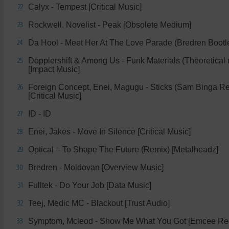
Calyx - Tempest [Critical Music]
22
Rockwell, Novelist - Peak [Obsolete Medium]
23
Da Hool - Meet Her At The Love Parade (Bredren Bootle
24
Dopplershift & Among Us - Funk Materials (Theoretical 
25
[Impact Music]
Foreign Concept, Enei, Magugu - Sticks (Sam Binga R
26
[Critical Music]
ID - ID
27
Enei, Jakes - Move In Silence [Critical Music]
28
Optical – To Shape The Future (Remix) [Metalheadz]
29
Bredren - Moldovan [Overview Music]
30
Fulltek - Do Your Job [Data Music]
31
Teej, Medic MC - Blackout [Trust Audio]
32
Symptom, Mcleod - Show Me What You Got [Emcee Rec
33