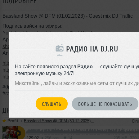
ПОДРОБНЕЕ
Bassland Show @ DFM (01.02.2023) - Guest mix DJ Traffic
Подписывайся на эфиры:
Youtube:
https://youtube.com/c/KirillProfit
Apple:
https://podcasts.apple.com/ru/podcast/bassland-
show/id1128353377?mt=2
РАДИО НА DJ.RU
Android:
https://basslandshow.podster.fm
https://t.me/profit_live
На сайте появился раздел
Радио
— слушайте лучшу
https://instagram.com/profit_dj
электронную музыку 24/7!
https://facebook.com/profitdj
Микстейпы, лайвы и эксклюзивные сеты от лучших д
#djprofit #bassland #basslandshow #drumandbass #dnb #ed
#radioshow #bassmusic
СЛУШАТЬ
БОЛЬШЕ НЕ ПОКАЗЫВАТЬ
ДРУГИЕ ТРЕКИ
PROFIT
Profit
➝
Bassland Show @ DFM (30.12.2025) - Profit & Strogonov. Best tracks 2025
129:02
256 раз
14
295 MB, 320