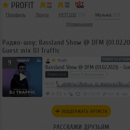
PROFIT
Профиль
Лента
HOT100
153
Музыка
323
Упоминания
Радио-шоу: Bassland Show @ DFM (01.02.20
Guest mix DJ Traffic
ПОДКАСТЫ И РАДИ
Profit
9
Радио-шоу
Drum 'N Bass/Jungle
00:00
</>
30
1:10:35
432
ПОДДЕРЖАТЬ АРТИСТА
РАССКАЖИ ДРУЗЬЯМ