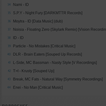
Nami - ID
34
S.P.Y - Night Fury [DARKMTTR Records]
35
Moytra - ID [Data Music] (dub)
36
Noisia - Floating Zero (Skylark Remix) [Vision Recordin
37
ID - ID
38
Particle - No Mistakes [Critical Music]
39
DLR - Brain Eaters [Souped Up Records]
40
L-Side, MC Bassman - Nasty Style [V Recordings]
41
T>I - Krusty [Souped Up]
42
Break, MC Fats - Natural Way [Symmetry Recordings]
43
Enei - No Man [Critical Music]
44