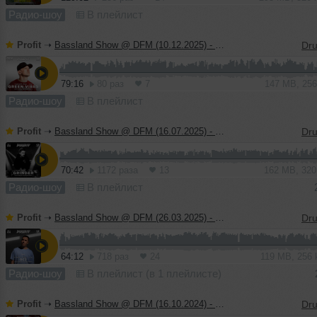
Радио-шоу
В плейлист
Profit
➝
Bassland Show @ DFM (10.12.2025) - Guest mix Green Vibes
79:16
80 раз
7
147 MB, 25
Радио-шоу
В плейлист
Profit
➝
Bassland Show @ DFM (16.07.2025) - Guest mix Grinder
70:42
1172 раза
13
162 MB, 32
Радио-шоу
В плейлист
Profit
➝
Bassland Show @ DFM (26.03.2025) - Guest mix DC2
64:12
718 раз
24
119 MB, 256
Радио-шоу
В плейлист (в 1 плейлисте)
Profit
➝
Bassland Show @ DFM (16.10.2024) - Guest mix Bassline Junkie