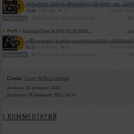
75:58
951 раз
29
141 MB, 256
Радио-шоу
В плейлист (в 1 плейлисте)
30 
Profit
➝
Bassland Show @ DFM (07.08.2024) - Guest mix Double Drop Show
91:10
1035 раз
25
209 MB, 320
Радио-шоу
В плейлист (в 2 плейлистах)
13
Стиль:
Drum 'N Bass/Jungle
Записан: 01 февраля 2023
Добавлен: 05 февраля 2023, 00:34
1 КОММЕНТАРИЙ