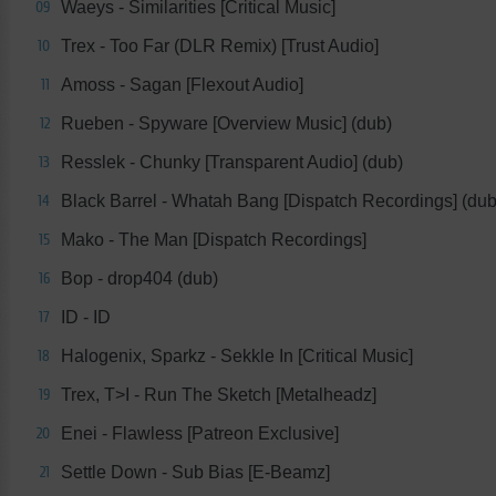
Waeys - Similarities [Critical Music]
09
Trex - Too Far (DLR Remix) [Trust Audio]
10
Amoss - Sagan [Flexout Audio]
11
Rueben - Spyware [Overview Music] (dub)
12
Resslek - Chunky [Transparent Audio] (dub)
13
Black Barrel - Whatah Bang [Dispatch Recordings] (dub
14
Mako - The Man [Dispatch Recordings]
15
Bop - drop404 (dub)
16
ID - ID
17
Halogenix, Sparkz - Sekkle In [Critical Music]
18
Trex, T>I - Run The Sketch [Metalheadz]
19
Enei - Flawless [Patreon Exclusive]
20
Settle Down - Sub Bias [E-Beamz]
21