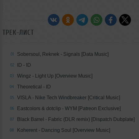
ТРЕК-ЛИСТ
Sobersoul, Reknek - Signals [Data Music]
01
ID - ID
02
Wingz - Light Up [Overview Music]
03
Theoretical - ID
04
VISLA - Nike Tech Windbreaker [Critical Music]
05
Eastcolors & dotclip - WYM [Patreon Exclusive]
06
Black Barrel - Fabric (DLR remix) [Dispatch Dubplate]
07
Koherent - Dancing Soul [Overview Music]
08