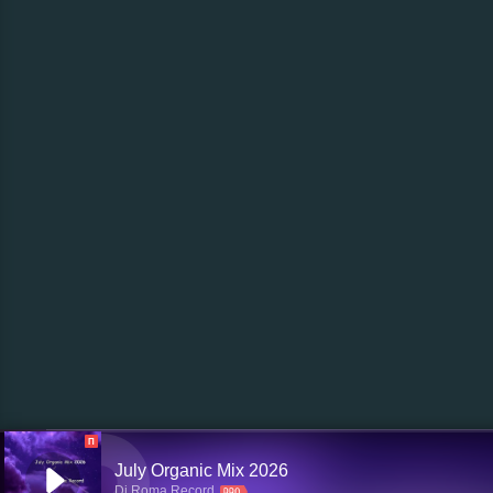
П
July Organic Mix 2026
Dj Roma Record