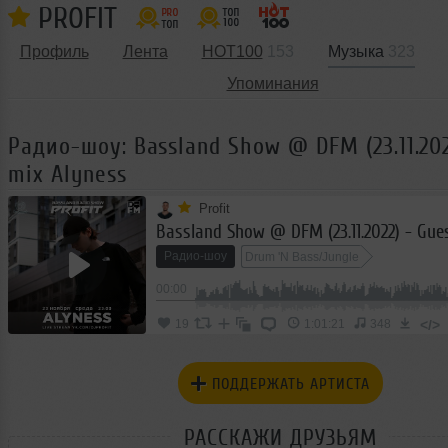
PROFIT
Профиль
Лента
HOT100
153
Музыка
323
Упоминания
Радио-шоу: Bassland Show @ DFM (23.11.202
mix Alyness
Profit
Радио-шоу
Drum 'N Bass/Jungle
00:00
</>
19
1:01:21
348
ПОДДЕРЖАТЬ АРТИСТА
РАССКАЖИ ДРУЗЬЯМ