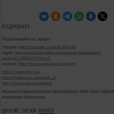
ПОДРОБНЕЕ
Подписывайся на эфиры:
Youtube:
https://youtube.com/c/KirillProfit
Apple:
https://podcasts.apple.com/ru/podcast/bassland-
show/id1128353377?mt=2
Android:
https://basslandshow.podster.fm
https://t.me/profit_live
https://instagram.com/profit_dj
https://facebook.com/profitdj
#bassland #basslandshow #drumandbass #dnb #edm #djprofi
#radioshow #bassmusic
ДРУГИЕ ТРЕКИ
PROFIT