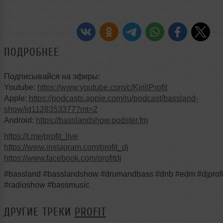
ПОДРОБНЕЕ
Подписывайся на эфиры:
Youtube:
https://www.youtube.com/c/KirillProfit
Apple:
https://podcasts.apple.com/ru/podcast/bassland-
show/id1128353377?mt=2
Android:
https://basslandshow.podster.fm
https://t.me/profit_live
https://www.instagram.com/profit_dj
https://www.facebook.com/profitdj
#bassland #basslandshow #drumandbass #dnb #edm #djprofi
#radioshow #bassmusic
ДРУГИЕ ТРЕКИ
PROFIT