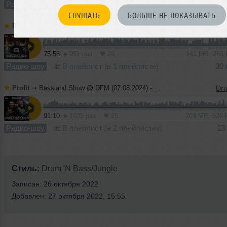
Радио-шоу
В плейлист (в 1 плейлисте)
СЛУШАТЬ
БОЛЬШЕ НЕ ПОКАЗЫВАТЬ
Profit
➝
Bassland Show @ DFM (16.10.2024) - Guest mix Bassline Junkie
75:58
951 раз
29
141 MB, 256
Радио-шоу
В плейлист (в 1 плейлисте)
30 
Profit
➝
Bassland Show @ DFM (07.08.2024) - Guest mix Double Drop Show
91:10
1035 раз
25
209 MB, 320
Радио-шоу
В плейлист (в 2 плейлистах)
13
Стиль:
Drum 'N Bass/Jungle
Записан: 26 октября 2022
Добавлен: 27 октября 2022, 15:55