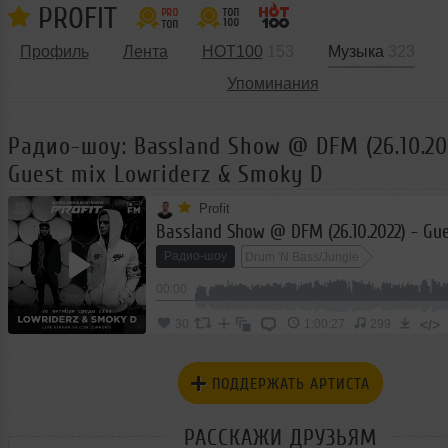
PROFIT
Профиль
Лента
HOT100
153
Музыка
323
Упоминания
Радио-шоу: Bassland Show @ DFM (26.10.20
Guest mix Lowriderz & Smoky D
Profit
Радио-шоу
Drum 'N Bass/Jungle
00:00
</>
30
1:00:27
299
ПОДДЕРЖАТЬ АРТИСТА
РАССКАЖИ ДРУЗЬЯМ