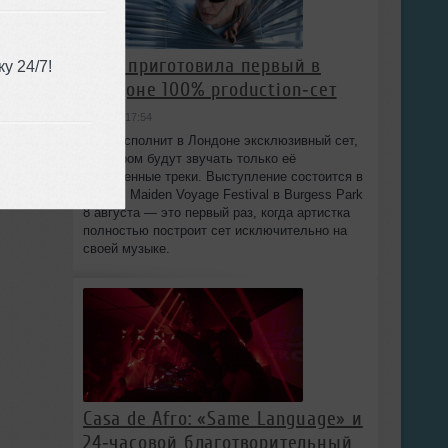
HAAi приготовила первый в
у 24/7!
Лондоне 100% production‑сет
вчера в 17:54
HAAi исполнит в Лондоне эксклюзивный сет,
в котором будут звучать только её
собственные треки. Выступление состоится в
рамках Maiden Voyage Festival в Burgess Park
8 августа — это первый раз, когда артистка
полностью построит сет исключительно на
своей музыке.
Casa de Afro: «Same Language» и
24‑часовой благотворительный