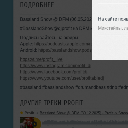
ПОДРОБНЕЕ
На сайте поя
Bassland Show @ DFM (06.05.2020) - Свежие Drum
Микстейпы, л
#BasslandShow@djprofit на DFM каждую среду с 23
Подписывайтесь на эфиры:
Apple:
https://podcasts.apple.com/ru/podcast/bass
Android:
https://basslandshow.podster.fm
https://t.me/profit_live
https://www.instagram.com/profit_dj
https://www.facebook.com/profitdj
https://www.youtube.com/user/profitabledj
#bassland #basslandshow #drumandbass #dnb #edm 
ДРУГИЕ ТРЕКИ
PROFIT
Profit
➝
Bassland Show @ DFM (30.12.2025) - Profit & Strogonov. Best t