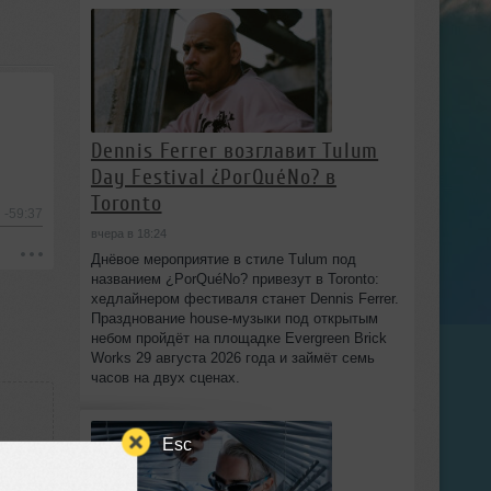
Dennis Ferrer возглавит Tulum
Day Festival ¿PorQuéNo? в
Toronto
-59:37
вчера в 18:24
Днёвое мероприятие в стиле Tulum под
названием ¿PorQuéNo? привезут в Toronto:
хедлайнером фестиваля станет Dennis Ferrer.
Празднование house-музыки под открытым
небом пройдёт на площадке Evergreen Brick
Works 29 августа 2026 года и займёт семь
часов на двух сценах.
Esc