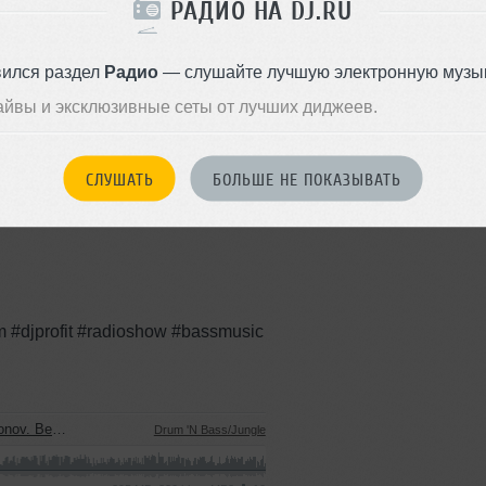
РАДИО НА DJ.RU
вился раздел
Радио
— слушайте лучшую электронную музык
&Bass релизы, а также классика
Стиль:
Drum 'N
айвы и эксклюзивные сеты от лучших диджеев.
.59 до 01 ночи
Bass/Jungle
Записан: 06 мая 2020
land-show/id1128353377?mt=2
Добавлен: 14 мая 2020, 01:57
СЛУШАТЬ
БОЛЬШЕ НЕ ПОКАЗЫВАТЬ
#djprofit #radioshow #bassmusic
racks 2025
Drum 'N Bass/Jungle