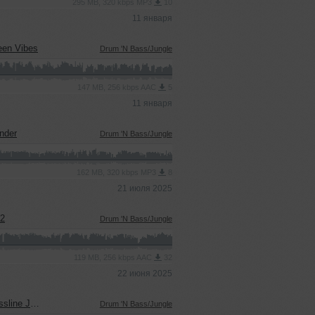
295 MB, 320 kbps MP3
10
11 января
een Vibes
Drum 'N Bass/Jungle
147 MB, 256 kbps AAC
5
11 января
nder
Drum 'N Bass/Jungle
162 MB, 320 kbps MP3
8
21 июля 2025
C2
Drum 'N Bass/Jungle
119 MB, 256 kbps AAC
32
22 июня 2025
e Junkie
Drum 'N Bass/Jungle