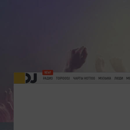
РАДИО
TOP100DJ
ЧАРТЫ HOT100
МУЗЫКА
ЛЮДИ
М