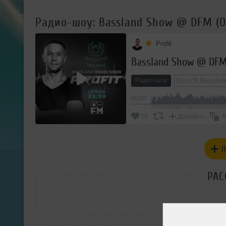
Радио-шоу: Bassland Show @ DFM (06
Profit
Bassland Show @ DFM 
Радио-шоу
Drum 'N Bass/Jun
00:00
В
18
Добавить
П
РАС