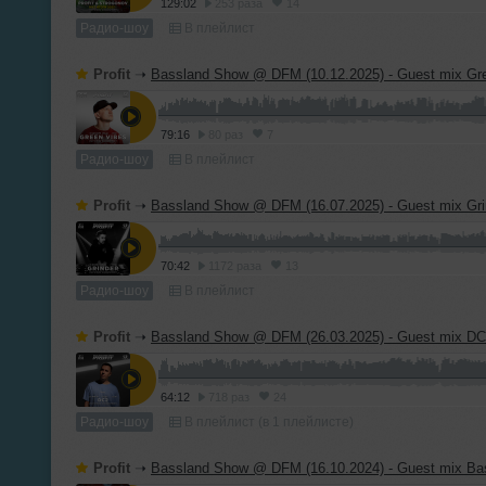
129:02
253 раза
14
Радио-шоу
В плейлист
Profit
➝
Bassland Show @ DFM (10.12.2025) - Guest mix Gr
79:16
80 раз
7
Радио-шоу
В плейлист
Profit
➝
Bassland Show @ DFM (16.07.2025) - Guest mix Gri
70:42
1172 раза
13
Радио-шоу
В плейлист
Profit
➝
Bassland Show @ DFM (26.03.2025) - Guest mix D
64:12
718 раз
24
Радио-шоу
В плейлист (в 1 плейлисте)
Profit
➝
Bassland Show @ DFM (16.10.2024) - Guest mix Basslin