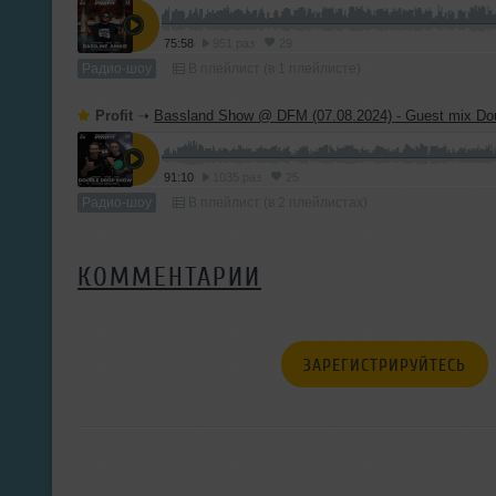
75:58
951 раз
29
Радио-шоу
В плейлист (в 1 плейлисте)
Profit
➝
Bassland Show @ DFM (07.08.2024) - Guest mix Double D
91:10
1035 раз
25
Радио-шоу
В плейлист (в 2 плейлистах)
КОММЕНТАРИИ
ЗАРЕГИСТРИРУЙТЕСЬ