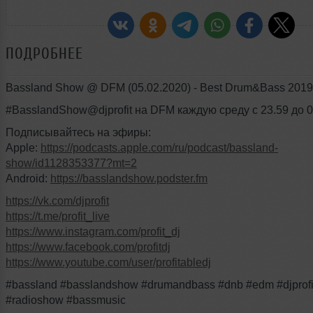
ПОДРОБНЕЕ
Bassland Show @ DFM (05.02.2020) - Best Drum&Bass 2019.
#BasslandShow@djprofit на DFM каждую среду с 23.59 до 0
Подписывайтесь на эфиры:
Apple:
https://podcasts.apple.com/ru/podcast/bassland-
show/id1128353377?mt=2
Android:
https://basslandshow.podster.fm
https://vk.com/djprofit
https://t.me/profit_live
https://www.instagram.com/profit_dj
https://www.facebook.com/profitdj
https://www.youtube.com/user/profitabledj
#bassland #basslandshow #drumandbass #dnb #edm #djprofi
#radioshow #bassmusic