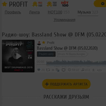
PROFIT
Профиль
Лента
HOT100
153
Музыка
323
Упоминания
Радио-шоу: Bassland Show @ DFM (05.02.2
Profit
Bassland Show @ DFM (05.02.2020)
Радио-шоу
Drum 'N Bass/Jungle
00:00
</>
20
59:37
472
ПОДДЕРЖАТЬ АРТИСТА
РАССКАЖИ ДРУЗЬЯМ