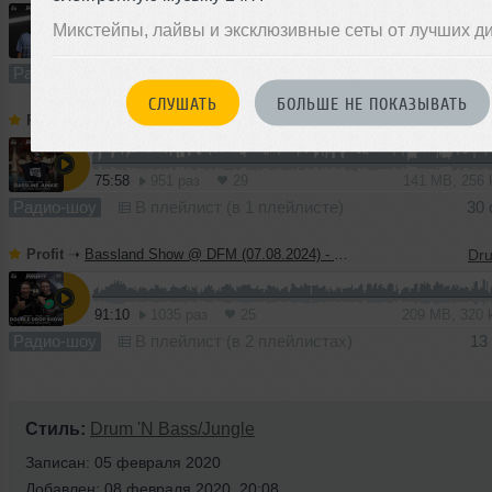
Микстейпы, лайвы и эксклюзивные сеты от лучших д
64:12
718 раз
24
119 MB, 256
Радио-шоу
В плейлист (в 1 плейлисте)
СЛУШАТЬ
БОЛЬШЕ НЕ ПОКАЗЫВАТЬ
Profit
➝
Bassland Show @ DFM (16.10.2024) - Guest mix Bassline Junkie
75:58
951 раз
29
141 MB, 256
Радио-шоу
В плейлист (в 1 плейлисте)
30 
Profit
➝
Bassland Show @ DFM (07.08.2024) - Guest mix Double Drop Show
91:10
1035 раз
25
209 MB, 320
Радио-шоу
В плейлист (в 2 плейлистах)
13
Стиль:
Drum 'N Bass/Jungle
Записан: 05 февраля 2020
Добавлен: 08 февраля 2020, 20:08