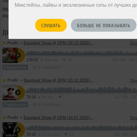
Микстейпы, лайвы и эксклюзивные сеты от лучших д
#bassland #basslandshow #drumandbass #dnb #edm #djprofi
#radioshow #bassmusic
СЛУШАТЬ
БОЛЬШЕ НЕ ПОКАЗЫВАТЬ
ДРУГИЕ ТРЕКИ
PROFIT
Profit
➝
Bassland Show @ DFM (30.12.2025) - Profit & Strogonov. Best tracks 2025
129:02
256 раз
14
295 MB, 320
Радио-шоу
В плейлист
Profit
➝
Bassland Show @ DFM (10.12.2025) - Guest mix Green Vibes
79:16
80 раз
7
147 MB, 25
Радио-шоу
В плейлист
Profit
➝
Bassland Show @ DFM (16.07.2025) - Guest mix Grinder
70:42
1172 раза
13
162 MB, 32