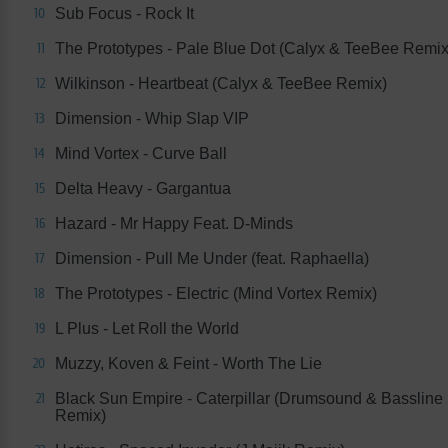
Sub Focus - Rock It
10
The Prototypes - Pale Blue Dot (Calyx & TeeBee Remix
11
Wilkinson - Heartbeat (Calyx & TeeBee Remix)
12
Dimension - Whip Slap VIP
13
Mind Vortex - Curve Ball
14
Delta Heavy - Gargantua
15
Hazard - Mr Happy Feat. D-Minds
16
Dimension - Pull Me Under (feat. Raphaella)
17
The Prototypes - Electric (Mind Vortex Remix)
18
L Plus - Let Roll the World
19
Muzzy, Koven & Feint - Worth The Lie
20
Black Sun Empire - Caterpillar (Drumsound & Bassline
21
Remix)