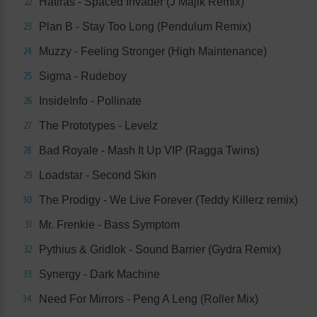
Hatiras - Spaced Invader (J Majik Remix)
22
Plan B - Stay Too Long (Pendulum Remix)
23
Muzzy - Feeling Stronger (High Maintenance)
24
Sigma - Rudeboy
25
InsideInfo - Pollinate
26
The Prototypes - Levelz
27
Bad Royale - Mash It Up VIP (Ragga Twins)
28
Loadstar - Second Skin
29
The Prodigy - We Live Forever (Teddy Killerz remix)
30
Mr. Frenkie - Bass Symptom
31
Pythius & Gridlok - Sound Barrier (Gydra Remix)
32
Synergy - Dark Machine
33
Need For Mirrors - Peng A Leng (Roller Mix)
34