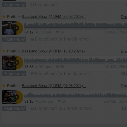
Радио-шоу
В плейлист
Profit
➝
Bassland Show @ DFM (26.03.2025) - Guest mix DC2
64:12
718 раз
24
119 MB, 256
Радио-шоу
В плейлист (в 1 плейлисте)
Profit
➝
Bassland Show @ DFM (16.10.2024) - Guest mix Bassline Junkie
75:58
951 раз
29
141 MB, 256
Радио-шоу
В плейлист (в 1 плейлисте)
30 
Profit
➝
Bassland Show @ DFM (07.08.2024) - Guest mix Double Drop Show
91:10
1035 раз
25
209 MB, 320
Радио-шоу
В плейлист (в 2 плейлистах)
13