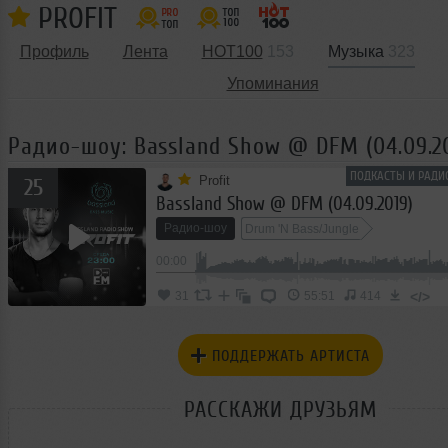
PROFIT
Профиль
Лента
HOT100
153
Музыка
323
Упоминания
Радио-шоу: Bassland Show @ DFM (04.09.2
ПОДКАСТЫ И РАДИ
Profit
25
Bassland Show @ DFM (04.09.2019)
Радио-шоу
Drum 'N Bass/Jungle
00:00
</>
31
55:51
414
ПОДДЕРЖАТЬ АРТИСТА
РАССКАЖИ ДРУЗЬЯМ