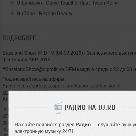
Urbandawn - Come Together (feat. Tyson Kelly)
35
Nu:Tone - Reverie Beauty
36
ПОДРОБНЕЕ
Bassland Show @ DFM (04.09.2019) - Запись моего выступ
фестиваля AFP 2019
#BasslandShow@djprofit на DFM каждую среду с 23 до 00 
Подписывайтесь на эфиры:
Apple:
https://podcasts.apple.com/ru/podcast/bassland-
show/id1128353377?mt=2
Android:
https://basslandshow.podster.fm
РАДИО НА DJ.RU
https://vk.com/djprofit
https://t.me/profit_live
https://www.instagram.com/profit_dj
На сайте появился раздел
Радио
— слушайте лучшу
https://www.facebook.com/profitdj
электронную музыку 24/7!
https://www.youtube.com/user/profitabledj