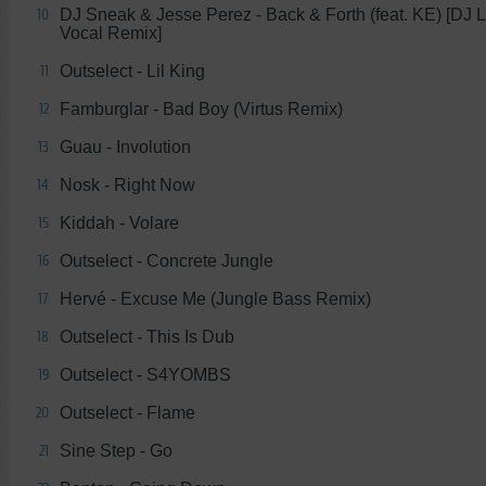
DJ Sneak & Jesse Perez - Back & Forth (feat. KE) [DJ 
10
Vocal Remix]
Outselect - Lil King
11
Famburglar - Bad Boy (Virtus Remix)
12
Guau - Involution
13
Nosk - Right Now
14
Kiddah - Volare
15
Outselect - Concrete Jungle
16
Hervé - Excuse Me (Jungle Bass Remix)
17
Outselect - This Is Dub
18
Outselect - S4YOMBS
19
Outselect - Flame
20
Sine Step - Go
21