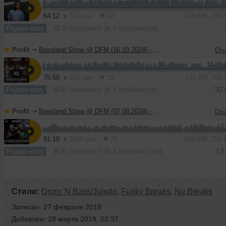
64:12
718 раз
24
119 MB, 256
Радио-шоу
В плейлист (в 1 плейлисте)
Profit
➝
Bassland Show @ DFM (16.10.2024) - Guest mix Bassline Junkie
75:58
951 раз
29
141 MB, 256
Радио-шоу
В плейлист (в 1 плейлисте)
30 
Profit
➝
Bassland Show @ DFM (07.08.2024) - Guest mix Double Drop Show
91:10
1035 раз
25
209 MB, 320
Радио-шоу
В плейлист (в 2 плейлистах)
13
Стили:
Drum 'N Bass/Jungle
,
Funky Breaks
,
Nu Breaks
Записан: 27 февраля 2019
Добавлен: 28 марта 2019, 02:37