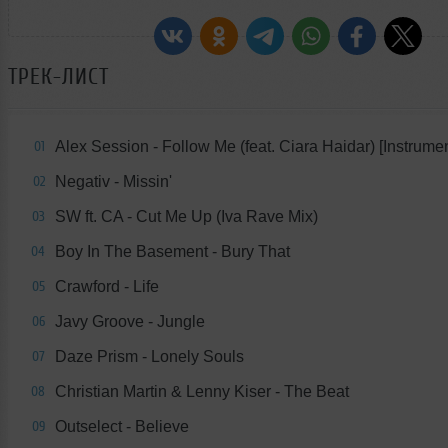
ТРЕК-ЛИСТ
Alex Session - Follow Me (feat. Ciara Haidar) [Instrumen
01
Negativ - Missin'
02
SW ft. CA - Cut Me Up (Iva Rave Mix)
03
Boy In The Basement - Bury That
04
Crawford - Life
05
Javy Groove - Jungle
06
Daze Prism - Lonely Souls
07
Christian Martin & Lenny Kiser - The Beat
08
Outselect - Believe
09