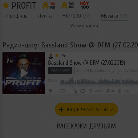
PROFIT
Профиль
Лента
HOT100
153
Музыка
323
Упоминания
Радио-шоу: Bassland Show @ DFM (27.02.20
Profit
Bassland Show @ DFM (27.02.2019)
Радио-шоу
Drum 'N Bass/Jungle
Funky Brea
00:00
Nu Breaks
</>
11
59:25
98
ПОДДЕРЖАТЬ АРТИСТА
РАССКАЖИ ДРУЗЬЯМ