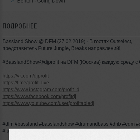
Benton - Going Down
22
ПОДРОБНЕЕ
Bassland Show @ DFM (27.02.2019) - В гостях Outselect,
представитель Future Jungle, Breaks направлений!
#BasslandShow@djprofit на DFM (Юосква) каждую среду с 0
https://vk.com/djprofit
https://t.me/profit_live
https://www.instagram.com/profit_dj
https://www.facebook.com/profitdj
https://www.youtube.com/user/profitabledj
#dfm #bassland #basslandshow #drumandbass #dnb #edm #dj
#futurebeats #radioshow #bassmusic