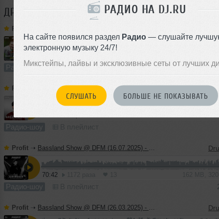
РАДИО НА DJ.RU
ДРУГИЕ ТРЕКИ
PROFIT
Profit
➝
Bassland Show @ DFM (30.12.2025) - Profit & Strogonov. Best tracks 2025
На сайте появился раздел
Радио
— слушайте лучшу
электронную музыку 24/7!
129:02
256 раз
14
295 MB, 320
Микстейпы, лайвы и эксклюзивные сеты от лучших д
Радио-шоу
В плейлист
Profit
➝
Bassland Show @ DFM (10.12.2025) - Guest mix Green Vibes
СЛУШАТЬ
БОЛЬШЕ НЕ ПОКАЗЫВАТЬ
79:16
80 раз
7
147 MB, 25
Радио-шоу
В плейлист
Profit
➝
Bassland Show @ DFM (16.07.2025) - Guest mix Grinder
70:42
1172 раза
13
162 MB, 32
Радио-шоу
В плейлист
Profit
➝
Bassland Show @ DFM (26.03.2025) - Guest mix DC2