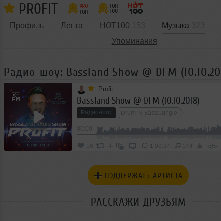
PROFIT
Профиль
Лента
HOT100
153
Музыка
323
Упоминания
Радио-шоу: Bassland Show @ DFM (10.10.20
Profit
Bassland Show @ DFM (10.10.2018)
Радио-шоу
Drum 'N Bass/Jungle
00:00
</>
16
1:00:34
144
ПОДДЕРЖАТЬ АРТИСТА
РАССКАЖИ ДРУЗЬЯМ