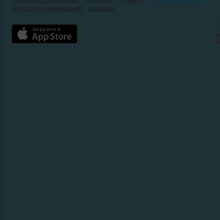
Условия использования
О проекте
Помощь
Реклама на сайте
Контактная информация
Вакансии
Б