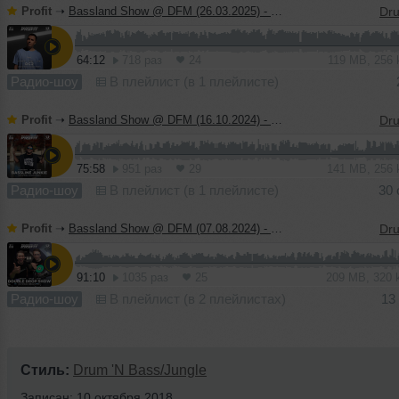
Profit
➝
Bassland Show @ DFM (26.03.2025) - Guest mix DC2
64:12
718 раз
24
119 MB, 256
Радио-шоу
В плейлист (в 1 плейлисте)
Profit
➝
Bassland Show @ DFM (16.10.2024) - Guest mix Bassline Junkie
75:58
951 раз
29
141 MB, 256
Радио-шоу
В плейлист (в 1 плейлисте)
30 
Profit
➝
Bassland Show @ DFM (07.08.2024) - Guest mix Double Drop Show
91:10
1035 раз
25
209 MB, 320
Радио-шоу
В плейлист (в 2 плейлистах)
13
Стиль:
Drum 'N Bass/Jungle
Записан: 10 октября 2018