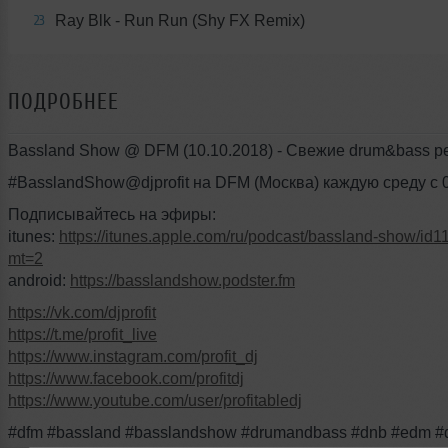
Ray Blk - Run Run (Shy FX Remix)
23
ПОДРОБНЕЕ
Bassland Show @ DFM (10.10.2018) - Свежие drum&bass р
#BasslandShow@djprofit на DFM (Москва) каждую среду с 0
Подписывайтесь на эфиры:
itunes:
https://itunes.apple.com/ru/podcast/bassland-show/i
mt=2
android:
https://basslandshow.podster.fm
https://vk.com/djprofit
https://t.me/profit_live
https://www.instagram.com/profit_dj
https://www.facebook.com/profitdj
https://www.youtube.com/user/profitabledj
#dfm #bassland #basslandshow #drumandbass #dnb #edm #dj