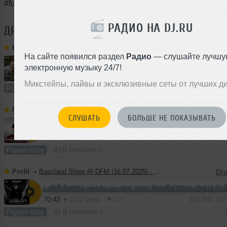
#futurebeats #radioshow #bassmusic
РАДИО НА DJ.RU
ДРУГИЕ ТРЕКИ
PROFIT
Profit
➝
Bassland Show @ DFM (30.12.2025) - Profit & Strogonov. Best tracks 2025
На сайте появился раздел
Радио
— слушайте лучшу
электронную музыку 24/7!
129:02
253 раза
14
295 MB, 320
Микстейпы, лайвы и эксклюзивные сеты от лучших д
Радио-шоу
В плейлист
Profit
➝
Bassland Show @ DFM (10.12.2025) - Guest mix Green Vibes
СЛУШАТЬ
БОЛЬШЕ НЕ ПОКАЗЫВАТЬ
79:16
80 раз
7
147 MB, 25
Радио-шоу
В плейлист
Profit
➝
Bassland Show @ DFM (16.07.2025) - Guest mix Grinder
70:42
1172 раза
13
162 MB, 32
Радио-шоу
В плейлист