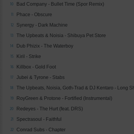
Bad Company - Bullet Time (Spor Remix)
10
Phace - Obscure
11
Synergy - Dark Machine
12
The Upbeats & Noisia - Shibuya Pet Store
13
Dub Phizix - The Waterboy
14
Kiril - Strike
15
Killbox - Gold Foot
16
Jubei & Tyrone - Stabs
17
The Upbeats, Noisia, Goth-Trad & DJ Kentaro - Long 
18
RoyGreen & Protone - Fortified (Instrumental)
19
Redeyes - The Hurt (feat. DRS)
20
Spectrasoul - Faithful
21
Conrad Subs - Chapter
22