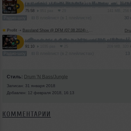
75:58
951 раз
29
141 MB, 256
Радио-шоу
В плейлист (в 1 плейлисте)
30 
Profit
➝
Bassland Show @ DFM (07.08.2024) - Guest mix Double Drop Show
91:10
1035 раз
25
209 MB, 320
Радио-шоу
В плейлист (в 2 плейлистах)
13
Стиль:
Drum 'N Bass/Jungle
Записан: 31 января 2018
Добавлен: 12 февраля 2018, 16:13
КОММЕНТАРИИ