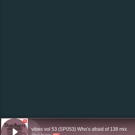
П
vibes vol 53 (SP053) Who's afraid of 138 mix
Shuz Puppy