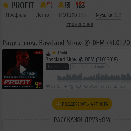
PROFIT
Профиль
Лента
HOT100
153
Музыка
323
Упоминания
Радио-шоу: Bassland Show @ DFM (31.01.20
Profit
Bassland Show @ DFM (31.01.2018)
Радио-шоу
Drum 'N Bass/Jungle
00:00
</>
13
58:53
135
ПОДДЕРЖАТЬ АРТИСТА
РАССКАЖИ ДРУЗЬЯМ