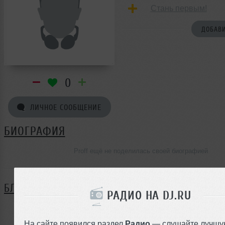
Стань первым!
ДОБАВИ
0
ЛИЧНОЕ СООБЩЕНИЕ
БИОГРАФИЯ
Proff ещё не поделилась своей биографией
БЛОГ
РАДИО НА DJ.RU
Нет записей в блоге
На сайте появился раздел
Радио
— слушайте лучшу