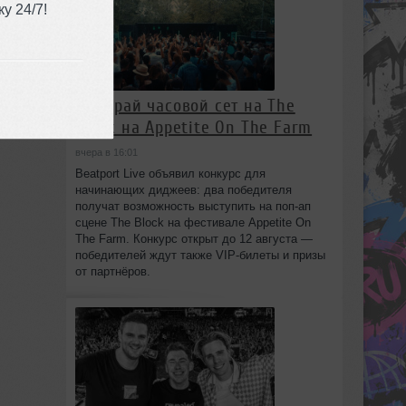
у 24/7!
Выиграй часовой сет на The
Block на Appetite On The Farm
вчера в 16:01
Beatport Live объявил конкурс для
начинающих диджеев: два победителя
получат возможность выступить на поп‑ап
сцене The Block на фестивале Appetite On
The Farm. Конкурс открыт до 12 августа —
победителей ждут также VIP‑билеты и призы
от партнёров.