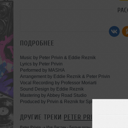
РАС
ПОДРОБНЕЕ
Music by Peter Privin & Eddie Reznik
Lyrics by Peter Privin
Performed by MASHA
Arrangement by Eddie Reznik & Peter Privin
Vocal Recording by Professor Moriarti
Sound Design by Eddie Reznik
Mastering by Abbey Road Studio
Produced by Privin & Reznik for Sphinx Music @201
ДРУГИЕ ТРЕКИ
PETER PRIVIN
Peter Privin
➝
Изя Листин - Белые розы