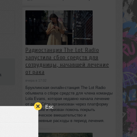
Радиостанция The Lot Radio
запустила сбор средств для
сотрудницы, начавшей лечение
от рака
4
вчера в 17:02
Бруклинская онлайн-станция The Lot Radio
объявила о сборе средств для члена команды
Lola Evans, которая недавно начала лечение
от рака. Сбор организован через платформу
Esc
GoFundMe и призван помочь покрыть
хирургическое вмешательство и
повседневные расходы в период лечения.