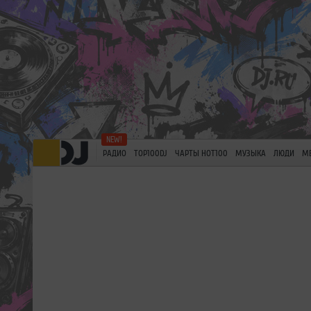
РАДИО
TOP100DJ
ЧАРТЫ HOT100
МУЗЫКА
ЛЮДИ
М