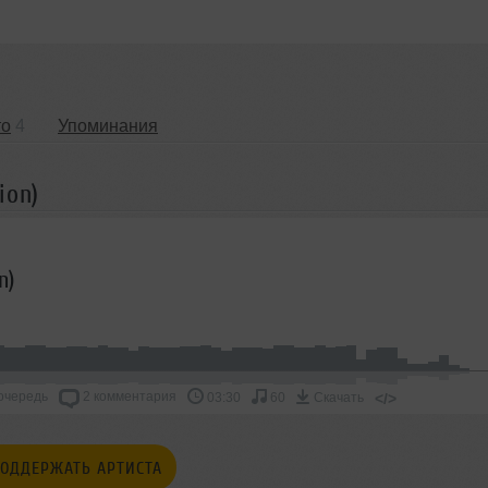
то
4
Упоминания
ion)
n)
очередь
2 комментария
</>
03:30
60
Скачать
ОДДЕРЖАТЬ АРТИСТА