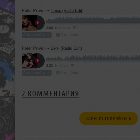
Peter Privin
➝
Пляж (Radio Edit)
3:08
22 раза
1
Авторский трек
В плейлист
Peter Privin
➝
Беги (Radio Edit)
3:33
12 раз
1
Авторский трек
В плейлист
2 КОММЕНТАРИЯ
ЗАРЕГИСТРИРУЙТЕСЬ