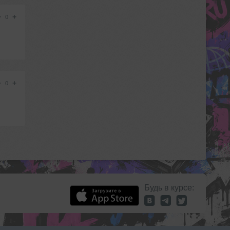
−
+
0
−
+
0
Будь в курсе: