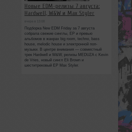
Новые EDM-релизы 7 августа:
Hardwell, W&W и Max Styler
вчера в 13:08
Подборка New EDM Friday за 7 августа
собрала свежие синглы, EP и превью
альбомов в жанрах big room, techno, bass
house, melodic house и электронной поп-
музыки. В центре внимания — совместный
трек Hardwell и W&W, релизы MEDUZA с Kevin
de Vries, новый сингл Eli Brown и
шеститрековый EP Max Styler.