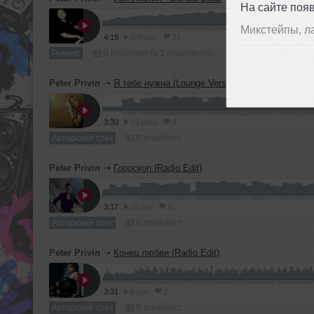
На сайте поя
Микстейпы, л
4:19
199 раз
14
Ремикс
В плейлист (в 1 плейлисте)
Peter Privin
➝
Я тебе нужна (Lounge Version)
3:30
93 раза
9
Авторский трек
В плейлист
Peter Privin
➝
Гороскоп (Radio Edit)
3:17
15 раз
0
Авторский трек
В плейлист
Peter Privin
➝
Конец любви (Radio Edit)
3:31
8 раз
1
Авторский трек
В плейлист