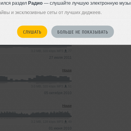
вился раздел
Радио
— слушайте лучшую электронную музык
айвы и эксклюзивные сеты от лучших диджеев.
4.0 MB, 128 kbps MP3
114
03 октября 2011
СЛУШАТЬ
БОЛЬШЕ НЕ ПОКАЗЫВАТЬ
Lounge
3.2 MB, 320 kbps MP3
77
27 июля 2011
House
3.0 MB, 320 kbps MP3
51
05 октября 2010
House
3.2 MB, 128 kbps MP3
49
01 июня 2010