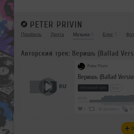
PETER PRIVIN
Профиль
Лента
Музыка
8
Блог
3
Фо
Авторский трек: Веришь (Ballad Vers
Peter Privin
Веришь (Ballad Versio
Авторский трек
Soul
00:00
В 
1
Добавить
П