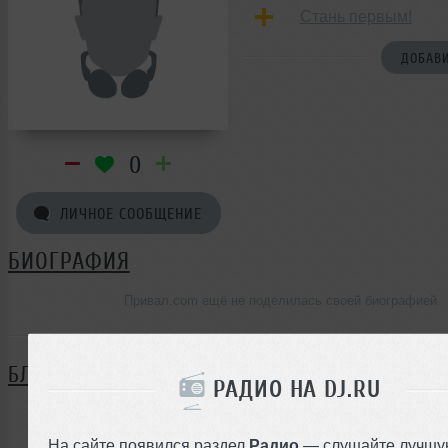
Стань первым!
ДОБАВИ
0
ЛИЧНОЕ СООБЩЕНИЕ
БИОГРАФИЯ
Привал.com ещё не поделилась своей биографией
БЛОГ
РАДИО НА DJ.RU
Нет записей в блоге
На сайте появился раздел
Радио
— слушайте лучшу