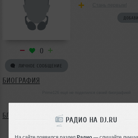
Стань первым!
ДОБАВИ
0
ЛИЧНОЕ СООБЩЕНИЕ
БИОГРАФИЯ
Prime126 ещё не поделился своей биографией
БЛОГ
РАДИО НА DJ.RU
Нет записей в блоге
На сайте появился раздел
Радио
— слушайте лучшу