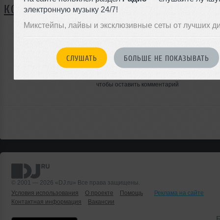
КОММЕНТАРИИ
электронную музыку 24/7!
Микстейпы, лайвы и эксклюзивные сеты от лучших д
ЗАРЕГИСТРИРУЙТЕСЬ
СЛУШАТЬ
БОЛЬШЕ НЕ ПОКАЗЫВАТЬ
Или
войдите на сайт
чтобы оставить комментарий
© 2001 — 2026 «DJ.ru» Все права защищены.
Условия использования
О проекте
Помощь
Реклама на сайте
Контактная информация
Вакансии
Б