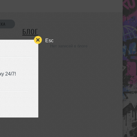
СКА
БЛОГ
Esc
Нет записей в блоге
УЗЬЯ
у 24/7!