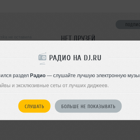
ПОДПИ
НЕТ ДРУЗЕЙ
tska не оставила
ормации о себе
Стань первым!
РАДИО НА DJ.RU
ДОБАВИТЬ В ДР
вился раздел
Радио
— слушайте лучшую электронную музык
айвы и эксклюзивные сеты от лучших диджеев.
СЛУШАТЬ
БОЛЬШЕ НЕ ПОКАЗЫВАТЬ