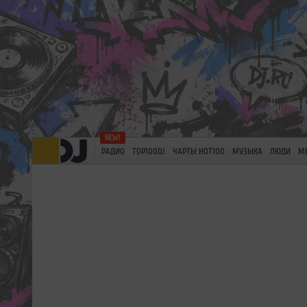
РАДИО
TOP100DJ
ЧАРТЫ HOT100
МУЗЫКА
ЛЮДИ
М