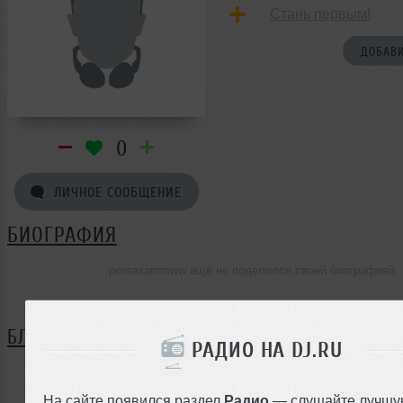
Стань первым!
ДОБАВИ
0
ЛИЧНОЕ СООБЩЕНИЕ
БИОГРАФИЯ
pomasammww ещё не поделился своей биографией
БЛОГ
РАДИО НА DJ.RU
Нет записей в блоге
На сайте появился раздел
Радио
— слушайте лучшу