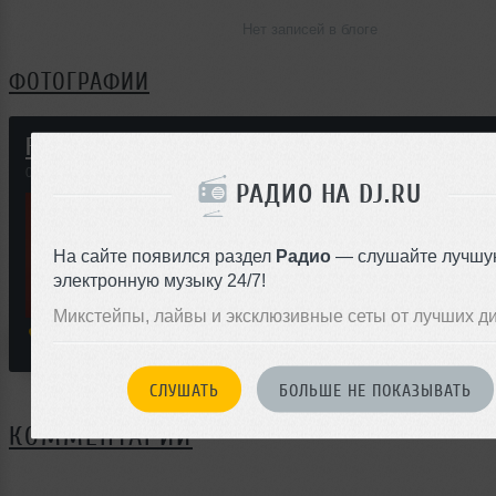
Нет записей в блоге
ФОТОГРАФИИ
Fлай(действо 7):antiСУББОТНИК.
07 мая 2005
РАДИО НА DJ.RU
На сайте появился раздел
Радио
— слушайте лучшу
электронную музыку 24/7!
Микстейпы, лайвы и эксклюзивные сеты от лучших д
Планета льда
Воронежская ул., 13/3, Телефон: 109-8050
СЛУШАТЬ
БОЛЬШЕ НЕ ПОКАЗЫВАТЬ
КОММЕНТАРИИ