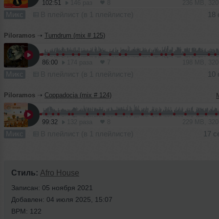
102:51
146 раз
8
236 MB, 32
Микс
В плейлист (в 1 плейлисте)
18 
Piloramos
➝
Turndrum (mix # 125)
86:00
174 раза
7
198 MB, 32
Микс
В плейлист (в 1 плейлисте)
10 
Piloramos
➝
Coppadocia (mix # 124)
99:32
132 раза
8
229 MB, 32
Микс
В плейлист (в 1 плейлисте)
17 с
Стиль:
Afro House
Записан: 05 ноября 2021
Добавлен: 04 июля 2025, 15:07
BPM: 122