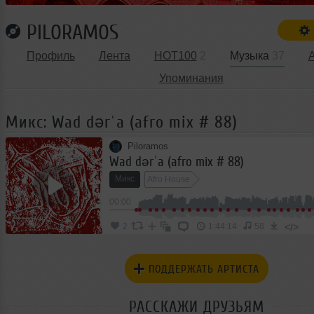
PILORAMOS
Профиль
Лента
HOT100
2
Музыка
37
Упоминания
Микс: Wad dərʿa (afro mix # 88)
Piloramos
Wad dərʿa (afro mix # 88)
Микс
Afro House
00:00
</>
2
1:44:14
58
ПОДДЕРЖАТЬ АРТИСТА
РАССКАЖИ ДРУЗЬЯМ