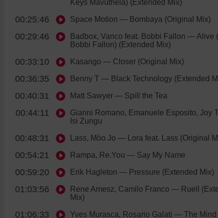
Keys Mavuthela) (Extended Mix)
00:25:46
Space Motion
— Bombaya (Original Mix)
00:29:46
Badbox, Vanco feat. Bobbi Fallon
— Alive (
Bobbi Fallon) (Extended Mix)
00:33:10
Kasango
— Closer (Original Mix)
00:36:35
Benny T
— Black Technology (Extended M
00:40:31
Matt Sawyer
— Spill the Tea
00:44:11
Gianni Romano, Emanuele Esposito, Joy 
Isi Zungu
00:48:31
Lass, Mòo Jo
— Lora feat. Lass (Original M
00:54:21
Rampa, Re.You
— Say My Name
00:59:20
Erik Hagleton
— Pressure (Extended Mix)
01:03:56
Rene Amesz, Camilo Franco
— Ruell (Ext
Mix)
01:06:33
Yves Murasca, Rosario Galati
— The Mind