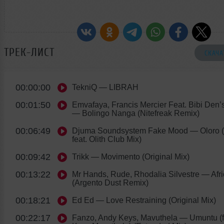
ТРЕК-ЛИСТ
СКАЧА
00:00:00
TekniQ
— LIBRAH
00:01:50
Emvafaya, Francis Mercier Feat. Bibi Den’
— Bolingo Nanga (Nitefreak Remix)
00:06:49
Djuma Soundsystem Fake Mood
— Oloro 
feat. Olith Club Mix)
00:09:42
Trikk
— Movimento (Original Mix)
00:13:22
Mr Hands, Rude, Rhodalia Silvestre
— Afri
(Argento Dust Remix)
00:18:21
Ed Ed
— Love Restraining (Original Mix)
00:22:17
Fanzo, Andy Keys, Mavuthela
— Umuntu (f