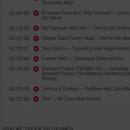
(Extended Mix)
01:09:58
Emanuel Satie feat. Billy Cobham
— Don't 
Go Home
01:13:22
Nic Fanciulli, RETNA
— This Is Life (Exte
01:17:50
Gregor Salto Funkin Matt
— Not for Me (feat
01:20:27
Tony Touch
— Sacude (Louie Vega Brookly
01:23:44
Lemon Herb
— Serengeti (Original Mix)
01:28:43
Brenden Praise THEMBA SA
— Ashamed f
Brenden Praise (The Martinez Brothers Ex
Remix)
01:33:03
Shimza & Darque
— Kethiwe feat. Sino Ms
01:37:30
2fox
— Mi Casa (feat. Nandi)
ДРУГИЕ ТРЕКИ
PILORAMOS