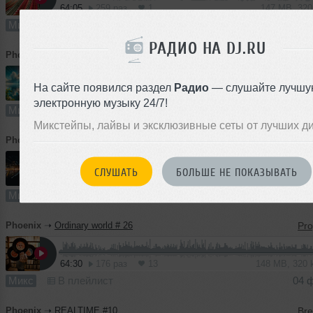
64:05
259 раз
1
147 MB, 32
Микс
В плейлист
12
РАДИО НА DJ.RU
Phoenix
➝
REALTIME 11
На сайте появился раздел
Радио
— слушайте лучшу
60:45
309 раз
9
139 MB, 320
электронную музыку 24/7!
Микс
В плейлист (в 1 плейлисте)
1
Микстейпы, лайвы и эксклюзивные сеты от лучших д
Phoenix
➝
Ordinary world # 27
СЛУШАТЬ
БОЛЬШЕ НЕ ПОКАЗЫВАТЬ
60:33
614 раз
28
112 MB, 256
Микс
В плейлист
11 
Phoenix
➝
Ordinary world # 26
64:30
176 раз
13
148 MB, 320
Микс
В плейлист
04 
Phoenix
➝
REALTIME #10