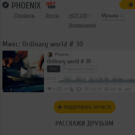
PHOENIX
Профиль
Лента
HOT100
8
Музыка
31
Упоминания
Микс: Ordinary world # 30
Phoenix
Ordinary world # 30
Микс
Progressive House
00:00
</>
6
1:01:30
109
ПОДДЕРЖАТЬ АРТИСТА
РАССКАЖИ ДРУЗЬЯМ