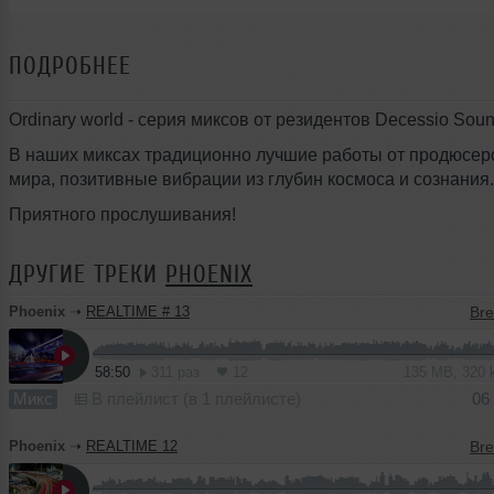
ПОДРОБНЕЕ
Ordinary world - серия миксов от резидентов Decessio Sou
В наших миксах традиционно лучшие работы от продюсеро
мира, позитивные вибрации из глубин космоса и сознания.
Приятного прослушивания!
ДРУГИЕ ТРЕКИ
PHOENIX
Phoenix
➝
REALTIME # 13
58:50
311 раз
12
135 MB, 320
Микс
В плейлист (в 1 плейлисте)
06
Phoenix
➝
REALTIME 12