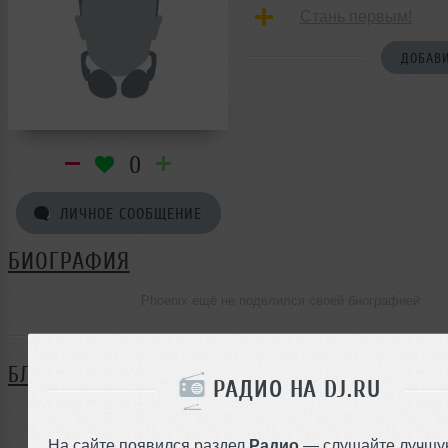
Стань первым!
ДОБАВИ
0
ЛИЧНОЕ СООБЩЕНИЕ
БИОГРАФИЯ
Phoenix ещё не поделился своей биографией
БЛОГ
РАДИО НА DJ.RU
Нет записей в блоге
На сайте появился раздел
Радио
— слушайте лучшу