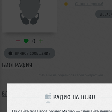
Стань первым!
ДОБАВИ
0
ЛИЧНОЕ СООБЩЕНИЕ
БИОГРАФИЯ
Phils ещё не поделился своей биографией
БЛОГ
РАДИО НА DJ.RU
Нет записей в блоге
На сайте появился раздел
Радио
— слушайте лучшу