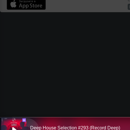
Ш
Deep House Selection #293 (Record Deep)