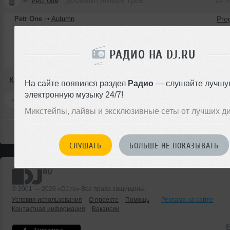
Petr One
добавил новый трек
24 о
Petr One
➝
Autumn
5:00
3 раза
4.6 MB, 320 
РАДИО НА DJ.RU
Авторский трек
В плейлист
24 
Комментируем)
На сайте появился раздел
Радио
— слушайте лучшу
электронную музыку 24/7!
Комментировать
Перепостить
0
Микстейпы, лайвы и эксклюзивные сеты от лучших д
СЛУШАТЬ
БОЛЬШЕ НЕ ПОКАЗЫВАТЬ
© 2001 — 2026 «DJ.ru» Все права защищены.
Условия использования
О проекте
Помощь
Реклама на сайте
Контактная информация
Вакансии
Б