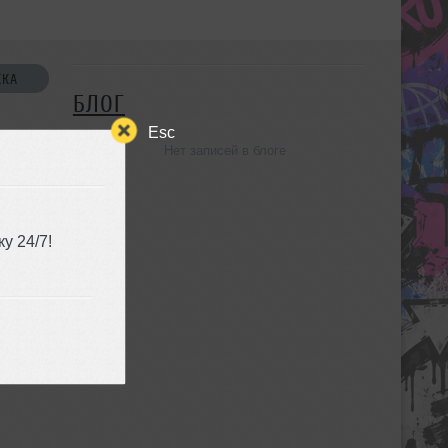
СКА
БЛОГ
Esc
Нет записей в блоге
УЗЬЯ
у 24/7!