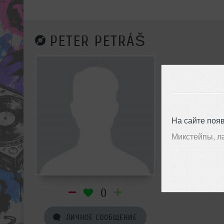
PETER PETRÁŠ
На сайте поя
Микстейпы, л
0
ЛИЧНОЕ СООБЩЕНИЕ