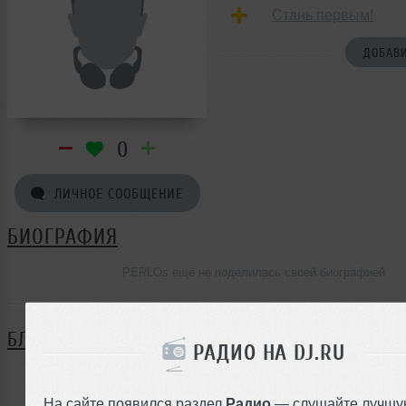
Стань первым!
ДОБАВИ
0
ЛИЧНОЕ СООБЩЕНИЕ
БИОГРАФИЯ
PERLOs ещё не поделилась своей биографией
БЛОГ
РАДИО НА DJ.RU
Нет записей в блоге
На сайте появился раздел
Радио
— слушайте лучшу