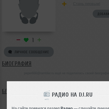
Стань первым!
ДОБАВИ
1
ЛИЧНОЕ СООБЩЕНИЕ
БИОГРАФИЯ
peper666@rambler.ru ещё не поделилась своей биографи
БЛОГ
РАДИО НА DJ.RU
Нет записей в блоге
На сайте появился раздел
Радио
— слушайте лучшу