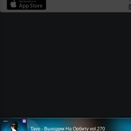
Ш
Tavo - Выходим На Орбиту vol.270