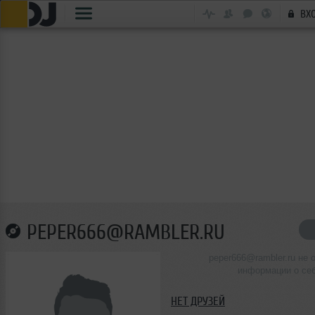
ВХ
PEPER666@RAMBLER.RU
peper666@rambler.ru не 
информации о се
НЕТ ДРУЗЕЙ