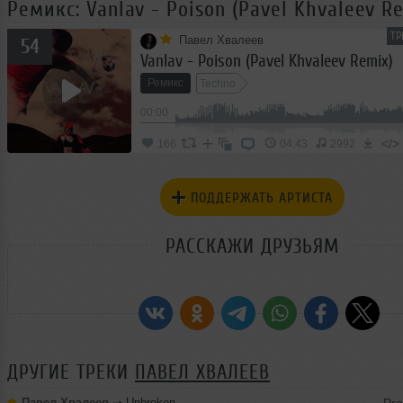
Ремикс: Vanlav - Poison (Pavel Khvaleev R
ТР
Павел Хвалеев
54
Vanlav - Poison (Pavel Khvaleev Remix)
Ремикс
Techno
00:00
</>
166
04:43
2992
ПОДДЕРЖАТЬ АРТИСТА
РАССКАЖИ ДРУЗЬЯМ
ДРУГИЕ ТРЕКИ
ПАВЕЛ ХВАЛЕЕВ
Павел Хвалеев
➝
Unbroken