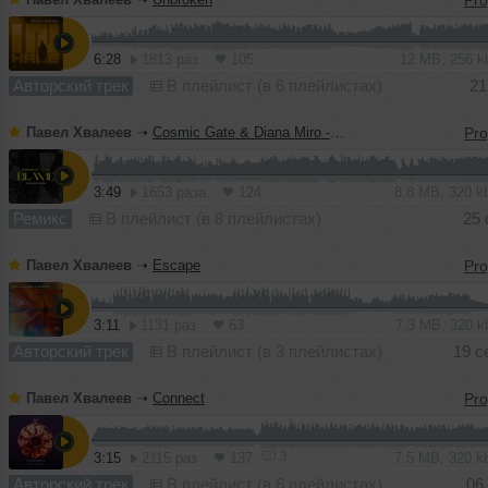
6:28
1813 раз
105
12 MB, 256 
Авторский трек
В плейлист (в 6 плейлистах)
21
Павел Хвалеев
➝
Cosmic Gate & Diana Miro - Blame (Pavel Khvaleev Remix)
3:49
1653 раза
124
8.8 MB, 320 
Ремикс
В плейлист (в 8 плейлистах)
25 
Павел Хвалеев
➝
Escape
3:11
1131 раз
63
7.3 MB, 320 
Авторский трек
В плейлист (в 3 плейлистах)
19 с
Павел Хвалеев
➝
Connect
3
3:15
2115 раз
137
7.5 MB, 320 
Авторский трек
В плейлист (в 6 плейлистах)
06