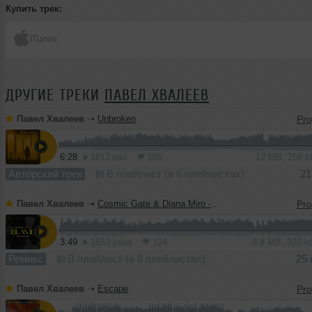
Купить трек:
ДРУГИЕ ТРЕКИ
ПАВЕЛ ХВАЛЕЕВ
Павел Хвалеев
➝
Unbroken
6:28
1812 раз
105
12 MB, 256 
Авторский трек
В плейлист (в 6 плейлистах)
21
Павел Хвалеев
➝
Cosmic Gate & Diana Miro - Blame (Pavel Khvaleev Remix)
3:49
1653 раза
124
8.8 MB, 320 
Ремикс
В плейлист (в 8 плейлистах)
25 
Павел Хвалеев
➝
Escape