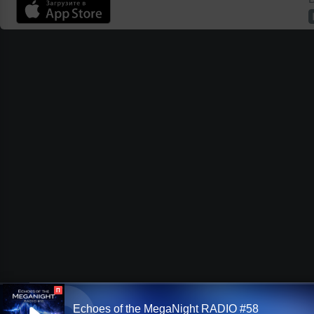
П
Echoes of the MegaNight RADIO #58