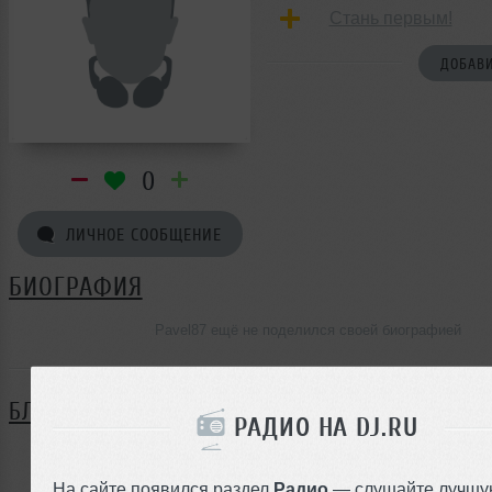
Стань первым!
ДОБАВИ
0
ЛИЧНОЕ СООБЩЕНИЕ
БИОГРАФИЯ
Pavel87 ещё не поделился своей биографией
БЛОГ
РАДИО НА DJ.RU
Нет записей в блоге
На сайте появился раздел
Радио
— слушайте лучшу