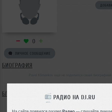
ДОБАВИ
0
ЛИЧНОЕ СООБЩЕНИЕ
БИОГРАФИЯ
Pavel Klimenkov ещё не поделился своей биографией
БЛОГ
РАДИО НА DJ.RU
Нет записей в блоге
На сайте появился раздел
Радио
— слушайте лучшу