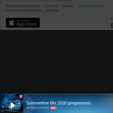
© 2001 — 2026 «DJ.ru» Все права защищены.
Условия использования
О проекте
Помощь
Реклама на сайте
Контактная информация
Вакансии
Б
П
Summertime Mix 2026 (progressive)
Dj Roma Record