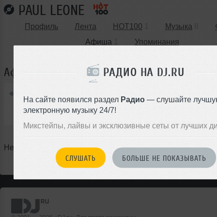
PAUL LEONE
Профиль
Лента
HOT100
1
Музыка
8
Афиша
1
Упоминания
РАДИО НА DJ.RU
Афиша выступлений Paul Leone
Что будет
На сайте появился раздел
Радио
— слушайте лучшу
электронную музыку 24/7!
Что было
Микстейпы, лайвы и эксклюзивные сеты от лучших д
Нет предстоящих событий
СЛУШАТЬ
БОЛЬШЕ НЕ ПОКАЗЫВАТЬ