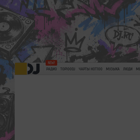
РАДИО
TOP100DJ
ЧАРТЫ HOT100
МУЗЫКА
ЛЮДИ
М