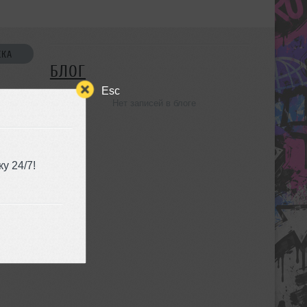
СКА
БЛОГ
Esc
Нет записей в блоге
УЗЬЯ
у 24/7!