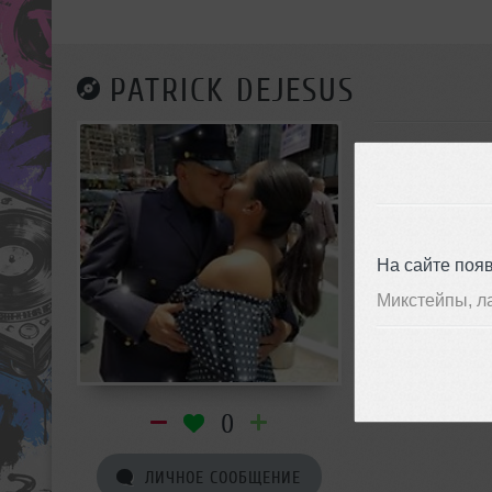
PATRICK DEJESUS
На сайте поя
Микстейпы, л
0
ЛИЧНОЕ СООБЩЕНИЕ