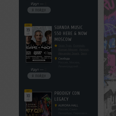
Идут —
4
Я ПОЙДУ
сен
SUANDA MUSIC
19
550 HERE & NOW
сб
MOSCOW
Sean Tyas
,
Eximinds
,
Roman Messer
,
Aimoon
,
Alexander Spark
,
Sergey
Salekhov
,
Georgio Safo
,
Свобода
AlexSo
,
Tim Air
Россия, Москва,
Ленинградский
Идут —
2
проспект, 47с19
Я ПОЙДУ
окт
PRODIGY CON
10
LEGACY
сб
AURORA HALL
Россия, Санкт-
Петербург, Пироговская