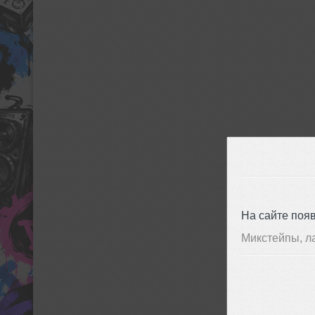
На сайте поя
Микстейпы, л