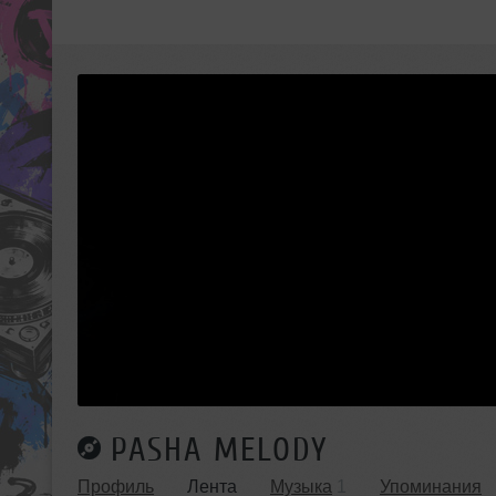
PASHA MELODY
Профиль
Лента
Музыка
1
Упоминания