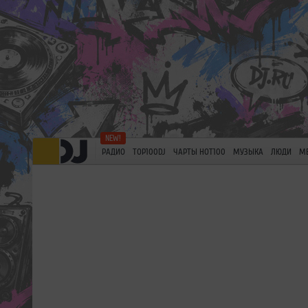
РАДИО
TOP100DJ
ЧАРТЫ HOT100
МУЗЫКА
ЛЮДИ
М