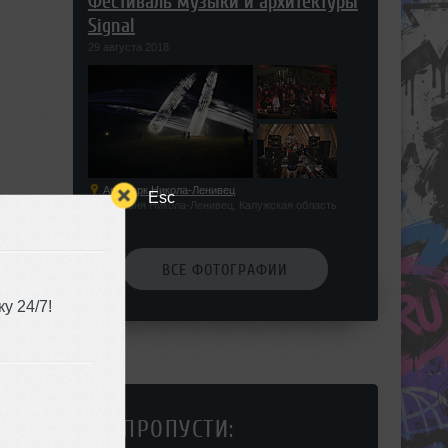
Фестиваль музыки и архитектуры
Signal
29 августа 2018
Арт-парк Никола-Ленивец
Esc
Деревня Никола-Ленивец, Калужская область
ВСЕ ФОТОГРАФИИ
у 24/7!
НЕ ПРОПУСТИ: