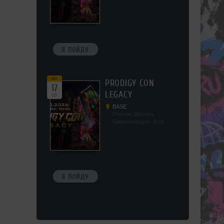
наб, 5/2
Я ПОЙДУ
окт
PRODIGY CON
17
LEGACY
сб
BASE
Россия, Москва,
Орджоникидзе, 11с1
Я ПОЙДУ