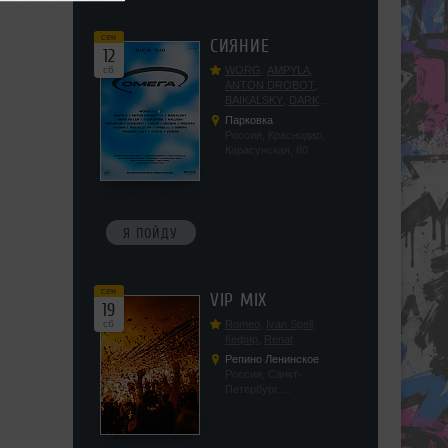
сен
СИЯНИЕ
12
сб
WORG
,
AMPYLA
,
ANTON DROBOT
,
BAIKALSKY
,
DARK
DILLER
,
FUCKOPSSS
,
Парковка
KALUGIN
,
KITEGNOM
,
Россия, Краснодар,
KODENKO
,
LEEYA
,
Карасунская, 80
MEDIKA
,
PRIZRAK
,
PUSHIN
,
RAS ALGETHI
,
RPMD
,
SHINPU
,
TRIGGER
,
UFF
,
YASYA
,
VERIGO
Я ПОЙДУ
сен
VIP MIX
19
сб
Romeo
,
Ivan Spell
,
Кефир
,
Renat
Репино Ленинское
Россия, Санкт-
Петербург,
Ленинградская обл, п.
Ленинское, ул.
Советская 171