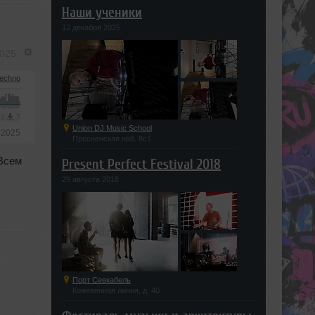
Наши ученики
12 декабря 2025
2025
echno
P3
7
Union DJ Music School
 2025
Пресненская наб. 8с1
 Всем
Present Perfect Festival 2018
29 августа 2018
Порт Севкабель
Кожевенная линия, д. 40