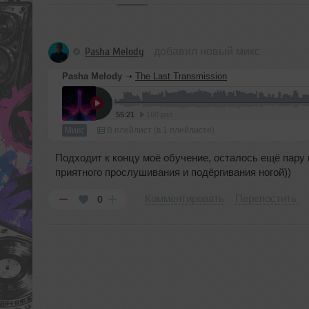
Pasha Melody
добавил новый микс
Pasha Melody
➝
The Last Transmission
55:21
160 раз
Микс
В плейлист (в 1 плейлисте)
Подходит к концу моё обучение, осталось ещё пару 
приятного прослушивания и подёргивания ногой))
Комментировать
Перепостить
0