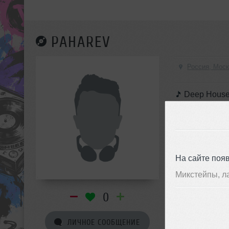
PAHAREV
Россия, Мос
Deep Hous
На сайте поя
Микстейпы, л
0
ЛИЧНОЕ СООБЩЕНИЕ