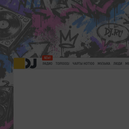
РАДИО
TOP100DJ
ЧАРТЫ HOT100
МУЗЫКА
ЛЮДИ
М