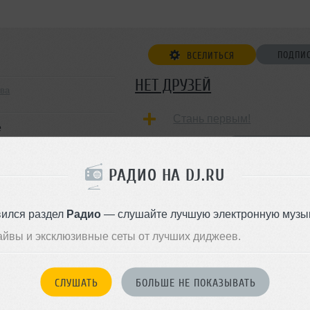
ПОДПИ
ВСЕЛИТЬСЯ
НЕТ ДРУЗЕЙ
ква
Стань первым!
e
ДОБАВИТЬ В ДР
РАДИО НА DJ.RU
вился раздел
Радио
— слушайте лучшую электронную музык
айвы и эксклюзивные сеты от лучших диджеев.
СЛУШАТЬ
БОЛЬШЕ НЕ ПОКАЗЫВАТЬ