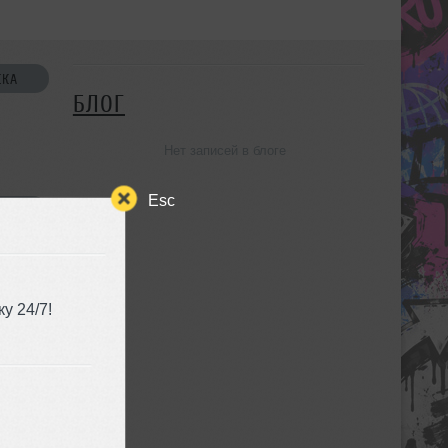
СКА
БЛОГ
Нет записей в блоге
Esc
УЗЬЯ
у 24/7!