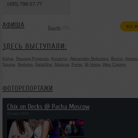
(495) 798-57-77
АФИША
ВСЕ 
Было
291
ЗДЕСЬ ВЫСТУПАЛИ:
Kolya
,
Леонид Руденко
,
Косинус
,
Alexander Belousov
,
Bruno
,
Алекс
Squire
,
Nejtrino
,
NataShe
,
Matuya
,
Fenix
,
M-Voice
,
Alex Cosmo
ФОТОРЕПОРТАЖИ
Chix on Decks @ Pacha Moscow
05 мая 2010