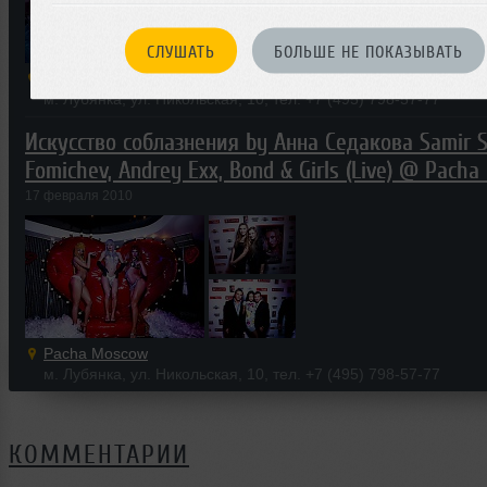
СЛУШАТЬ
БОЛЬШЕ НЕ ПОКАЗЫВАТЬ
Pacha Moscow
м. Лубянка, ул. Никольская, 10, тел. +7 (495) 798-57-77
Искусство соблазнения by Анна Седакова Samir 
Fomichev, Andrey Exx, Bond & Girls (Live) @ Pach
17 февраля 2010
Pacha Moscow
м. Лубянка, ул. Никольская, 10, тел. +7 (495) 798-57-77
КОММЕНТАРИИ