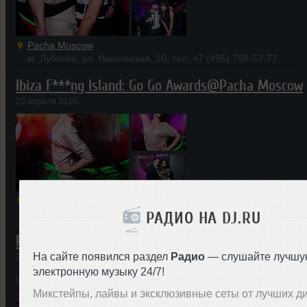
Pacha Moscow
м. Лубянка, ул. Никольская, 10, тел. +7 (495) 798-57-77
Ibiza F***ng Island: Go Go Awards@Pacha Moscow
29 апреля 2010
Pacha Moscow
м. Лубянка, ул. Никольская, 10, тел. +7 (495) 798-57-77
РАДИО НА DJ.RU
Pure White@Pacha Moscow
На сайте появился раздел
Радио
— слушайте лучшу
22 апреля 2010
электронную музыку 24/7!
Микстейпы, лайвы и эксклюзивные сеты от лучших д