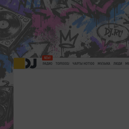
РАДИО
TOP100DJ
ЧАРТЫ HOT100
МУЗЫКА
ЛЮДИ
М