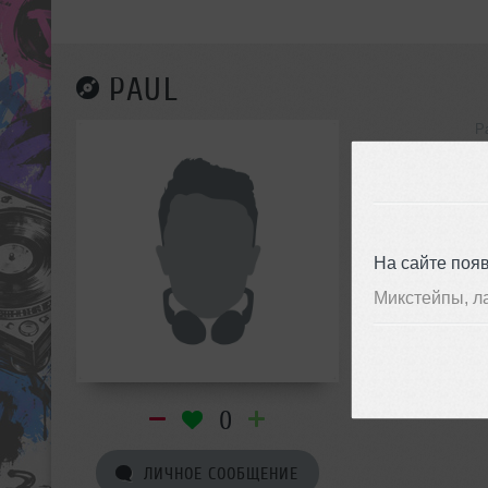
PAUL
P
инф
На сайте поя
Микстейпы, л
0
ЛИЧНОЕ СООБЩЕНИЕ