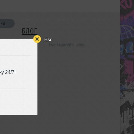
СКА
БЛОГ
Esc
Нет записей в блоге
УЗЬЯ
у 24/7!