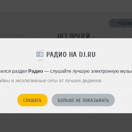
ПОДПИ
НЕТ ДРУЗЕЙ
aul не оставил
ормации о себе
Стань первым!
РАДИО НА DJ.RU
ДОБАВИТЬ В ДР
вился раздел
Радио
— слушайте лучшую электронную музык
айвы и эксклюзивные сеты от лучших диджеев.
СЛУШАТЬ
БОЛЬШЕ НЕ ПОКАЗЫВАТЬ