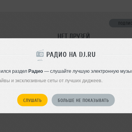
ПОДПИ
НЕТ ДРУЗЕЙ
ржинск
Стань первым!
РАДИО НА DJ.RU
ДОБАВИТЬ В ДР
вился раздел
Радио
— слушайте лучшую электронную музык
айвы и эксклюзивные сеты от лучших диджеев.
СЛУШАТЬ
БОЛЬШЕ НЕ ПОКАЗЫВАТЬ