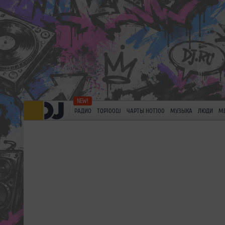
РАДИО
TOP100DJ
ЧАРТЫ HOT100
МУЗЫКА
ЛЮДИ
М