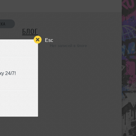
СКА
БЛОГ
Esc
Нет записей в блоге
УЗЬЯ
у 24/7!