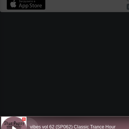
П
vibes vol 62 (SP062) Classic Trance Hour