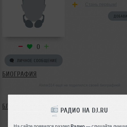
Стань первым!
ДОБАВИ
0
ЛИЧНОЕ СООБЩЕНИЕ
БИОГРАФИЯ
Aleter314 ещё не поделился своей биографией
БЛОГ
РАДИО НА DJ.RU
Нет записей в блоге
На сайте появился раздел
Радио
— слушайте лучшу