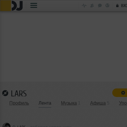
ВХ
LARS
Профиль
Лента
Музыка
1
Афиша
5
Упо