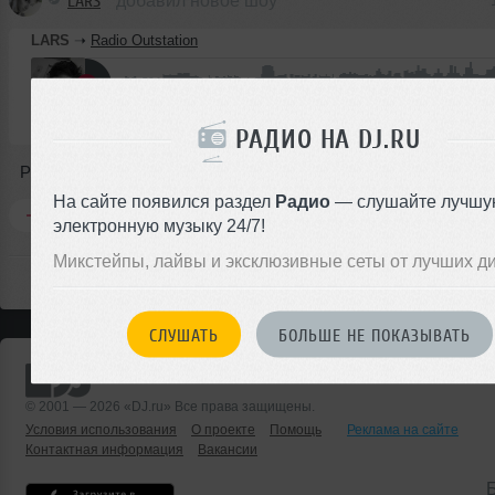
LARS
добавил новое шоу
LARS
➝
Radio Outstation
0:40
14 раз
Радио-шоу
В плейлист
РАДИО НА DJ.RU
Present
На сайте появился раздел
Радио
— слушайте лучшу
Комментировать
Перепостить
0
электронную музыку 24/7!
Микстейпы, лайвы и эксклюзивные сеты от лучших д
СЛУШАТЬ
БОЛЬШЕ НЕ ПОКАЗЫВАТЬ
© 2001 — 2026 «DJ.ru» Все права защищены.
Условия использования
О проекте
Помощь
Реклама на сайте
Контактная информация
Вакансии
Б