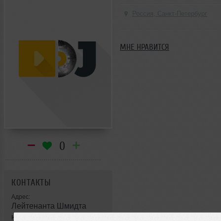
Россия, Санкт-Петербург
МНЕ НРАВИТСЯ
0
КОНТАКТЫ
Адрес:
Лейтенанта Шмидта
наб., 37, телефон: 946-