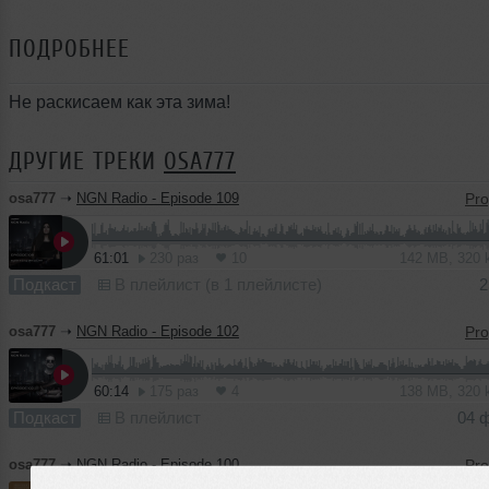
ПОДРОБНЕЕ
Не раскисаем как эта зима!
ДРУГИЕ ТРЕКИ
OSA777
osa777
➝
NGN Radio - Episode 109
61:01
230 раз
10
142 MB, 320
Подкаст
В плейлист (в 1 плейлисте)
2
osa777
➝
NGN Radio - Episode 102
60:14
175 раз
4
138 MB, 320
Подкаст
В плейлист
04 
osa777
➝
NGN Radio - Episode 100