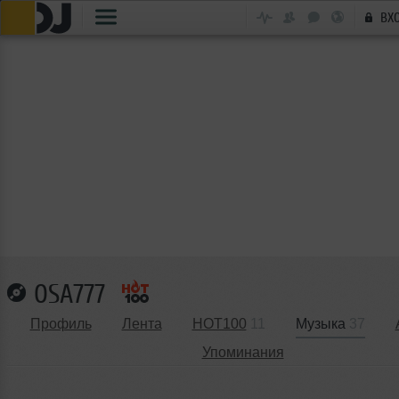
ВХ
OSA777
Профиль
Лента
HOT100
11
Музыка
37
Упоминания