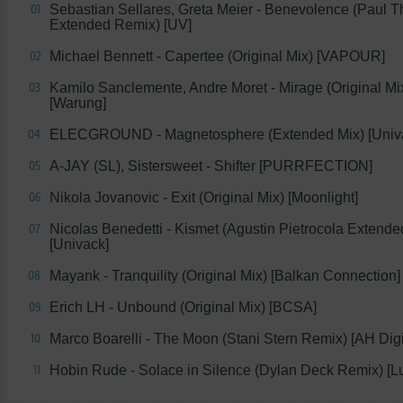
Sebastian Sellares, Greta Meier - Benevolence (Paul 
01
Extended Remix) [UV]
Michael Bennett - Capertee (Original Mix) [VAPOUR]
02
Kamilo Sanclemente, Andre Moret - Mirage (Original Mi
03
[Warung]
ELECGROUND - Magnetosphere (Extended Mix) [Univ
04
A-JAY (SL), Sistersweet - Shifter [PURRFECTION]
05
Nikola Jovanovic - Exit (Original Mix) [Moonlight]
06
Nicolas Benedetti - Kismet (Agustin Pietrocola Extend
07
[Univack]
Mayank - Tranquility (Original Mix) [Balkan Connection]
08
Erich LH - Unbound (Original Mix) [BCSA]
09
Marco Boarelli - The Moon (Stani Stern Remix) [AH Digi
10
Hobin Rude - Solace in Silence (Dylan Deck Remix) [L
11