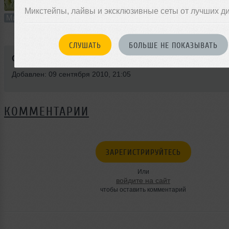
19:54
82 раза
2
46 MB, 320
Микстейпы, лайвы и эксклюзивные сеты от лучших д
Микс
В плейлист
22
СЛУШАТЬ
БОЛЬШЕ НЕ ПОКАЗЫВАТЬ
Стиль:
House
Добавлен: 09 сентября 2010, 21:05
КОММЕНТАРИИ
ЗАРЕГИСТРИРУЙТЕСЬ
Или
войдите на сайт
чтобы оставить комментарий