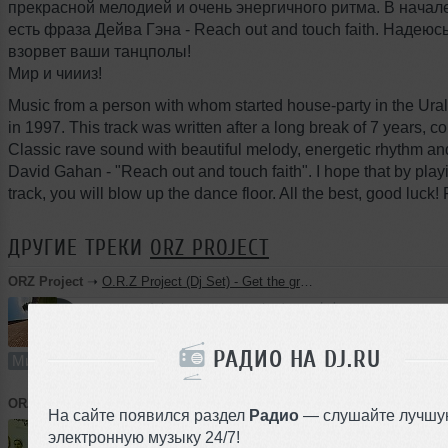
прекрасной мелодией и очень энергичного ритма. В начале
есть фраза Дейва Гэна - Reach out and touch faith. Надеюсь
взорвет ваши танцполы!
Мир и чиииз!
Music from a person with whom started house-party in the Ural
in 1997. This track was written after a long break of 7 years, 
Classic rave sound with beautiful melody, energetic rhythm a
David Gahan - "Reach out and touch faith". I hope that by playi
track, you will blow up the dance floor. All the best, good luck!
ДРУГИЕ ТРЕКИ
ORZ PROJECT
ORZ Project
➝
O.R.Z Project (Dj Set) - Get the groove
27:26
135 раз
4
63 MB, 320
РАДИО НА DJ.RU
Микс
В плейлист
15 
ORZ Project
➝
test2
На сайте появился раздел
Радио
— слушайте лучшу
электронную музыку 24/7!