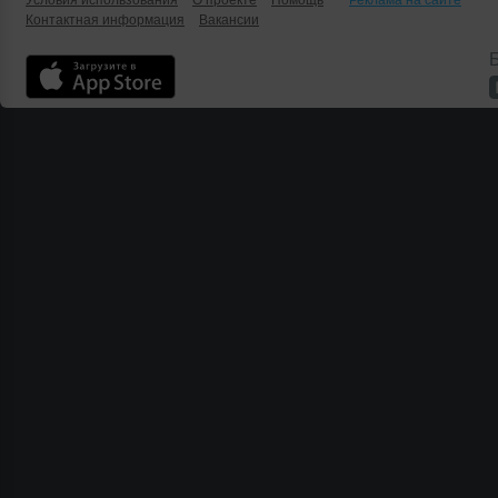
Условия использования
О проекте
Помощь
Реклама на сайте
Контактная информация
Вакансии
Б