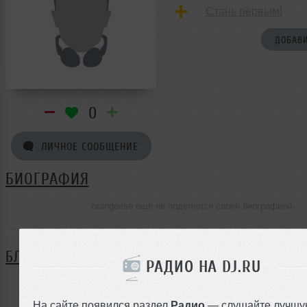
Стань первым!
ДОБАВИ
0
ЛИЧНОЕ СООБЩЕНИЕ
БИОГРАФИЯ
orangerise ещё не поделился своей биографией
БЛОГ
РАДИО НА DJ.RU
Нет записей в блоге
На сайте появился раздел
Радио
— слушайте лучшу