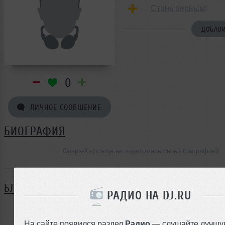
Стань первым!
ДОБАВИ
0
ЛИЧНОЕ СООБЩЕНИЕ
БИОГРАФИЯ
Опера-Хаус ещё не поделилась своей биографией
БЛОГ
РАДИО НА DJ.RU
Нет записей в блоге
На сайте появился раздел
Радио
— слушайте лучшу