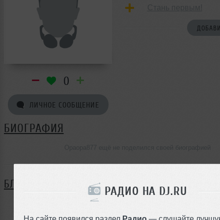
Стань первым!
ДОБАВИ
0
ЛИЧНОЕ СООБЩЕНИЕ
БИОГРАФИЯ
Opaopa877 ещё не поделился своей биографией
БЛОГ
РАДИО НА DJ.RU
Нет записей в блоге
На сайте появился раздел
Радио
— слушайте лучшу