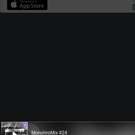
Ш
MonohroMix #24