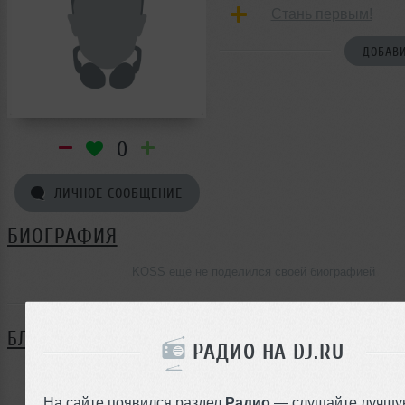
Стань первым!
ДОБАВИ
0
ЛИЧНОЕ СООБЩЕНИЕ
БИОГРАФИЯ
KOSS ещё не поделился своей биографией
БЛОГ
РАДИО НА DJ.RU
Нет записей в блоге
На сайте появился раздел
Радио
— слушайте лучшу