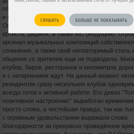
добился огромных успехов в своём творчестве
по-наслышке знает что нужно для хорошего на
и поэтому всегда делает вечеринки только на 
СЛУШАТЬ
БОЛЬШЕ НЕ ПОКАЗЫВАТЬ
Огромный опыт и талант сделали из него отли
артиста, диджея, а также MC (ведущий). Огр
арсенал музыкальных композиций собственно
сочинения, а также свой неповторимый стиль 
общения со зрителем еще не подводила. Мно
клубов, баров, ресторанов и километров дорог
и с нетерпением ждут. На данный момент явл
резидентом сразу нескольких клубов одновре
всегда готов к активной работе. Его девиз "То
позитивное настроение!" выработан временем,
просто слова, а чистейшая правда, так как ты
с огромным удовольствием выражали слова
благодарности за прекрасно проведённое вре