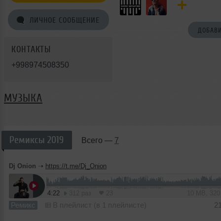
ЛИЧНОЕ СООБЩЕНИЕ
ДОБАВИ
КОНТАКТЫ
+998974508350
МУЗЫКА
Ремиксы 2019
Всего —
7
Dj Onion
➝
https://t.me/Dj_Onion
4:22
312 раз
23
10 MB, 32
Ремикс
В плейлист (в 1 плейлисте)
2