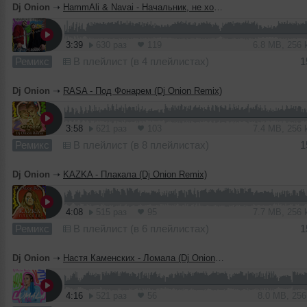
Dj Onion
➝
HammAli & Navai - Начальник, не хочу работать (Dj Onion Remix)
3:39
630 раз
119
6.8 MB, 256
Ремикс
В плейлист (в 4 плейлистах)
1
Dj Onion
➝
RASA - Под Фонарем (Dj Onion Remix)
3:58
621 раз
103
7.4 MB, 256
Ремикс
В плейлист (в 8 плейлистах)
1
Dj Onion
➝
KAZKA - Плакала (Dj Onion Remix)
4:08
515 раз
95
7.7 MB, 256
Ремикс
В плейлист (в 6 плейлистах)
1
Dj Onion
➝
Настя Каменских - Ломала (Dj Onion Remix)
4:16
521 раз
56
8.0 MB, 25