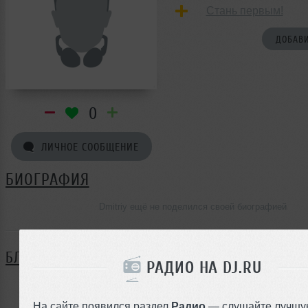
Стань первым!
ДОБАВИ
0
ЛИЧНОЕ СООБЩЕНИЕ
БИОГРАФИЯ
Dmitriy ещё не поделился своей биографией
БЛОГ
РАДИО НА DJ.RU
Нет записей в блоге
На сайте появился раздел
Радио
— слушайте лучшу