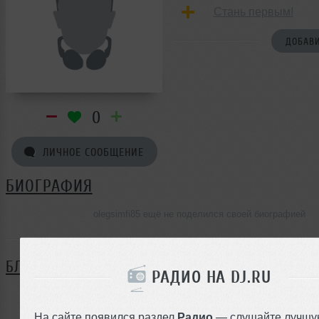
Стань первым!
ДОБАВИ
0
ЛИЧНОЕ СООБЩЕНИЕ
БИОГРАФИЯ
olegsimfi85 ещё не поделился своей биографией
БЛОГ
РАДИО НА DJ.RU
Нет записей в блоге
На сайте появился раздел
Радио
— слушайте лучшу