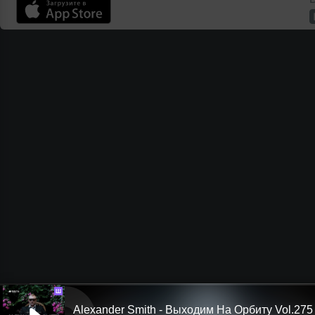
Ш
Alexander Smith - Выходим На Орбиту Vol.275